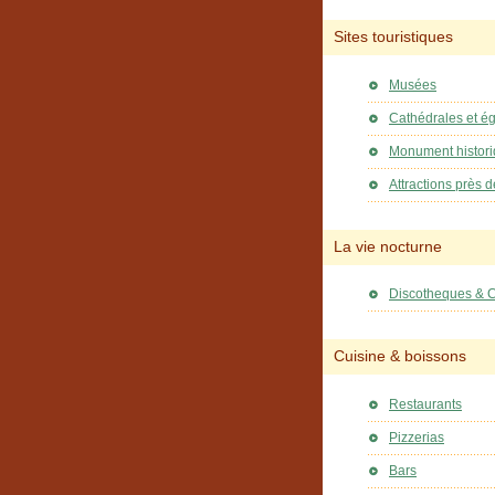
Sites touristiques
Musées
Cathédrales et ég
Monument histor
Attractions près d
La vie nocturne
Discotheques & 
Cuisine & boissons
Restaurants
Pizzerias
Bars