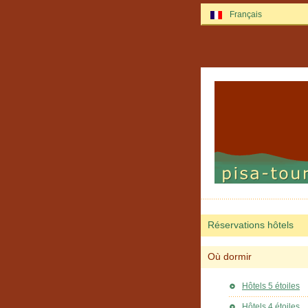
Français
Réservations hôtels
Où dormir
Hôtels 5 étoiles
Hôtels 4 étoiles