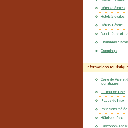
Hôtels 3 étoiles
Hôtels 2 étoiles
Hôtels 1 étoile
Apart’hôtels et a
Chambres d'hôte
Campings
Informations touristiqu
Carte de Pise et d
touristiques
La Tour de Pise
Plages de Pise
Prévisions météo
Hôtels de Pise
Gastronomie tosc