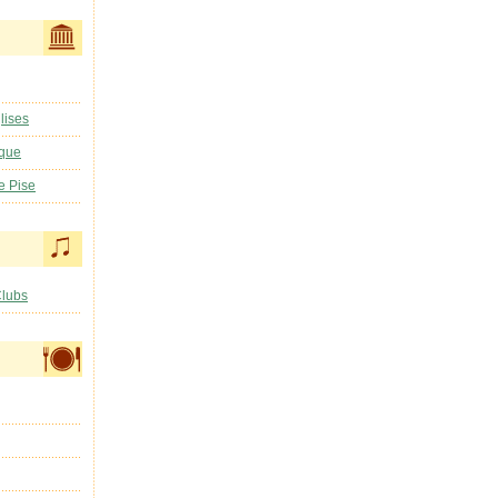
lises
ique
e Pise
Clubs