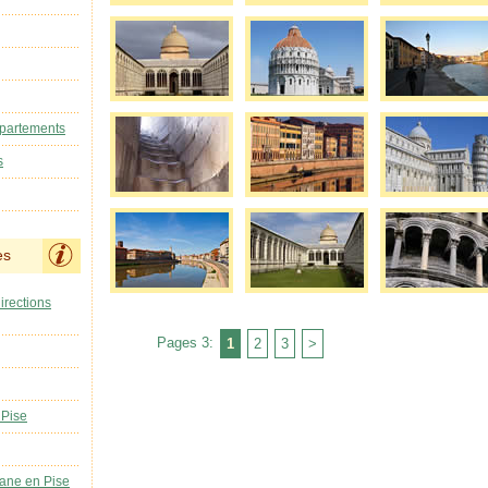
ppartements
s
es
irections
Pages 3:
1
2
3
>
 Pise
ane en Pise