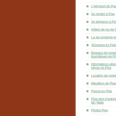
L'Aéroport de Pis
Se rendre à Pise
Se déplacer à Pi
Hôtels de lux de 
La vie nocturne e
Shopping en Pis
Bureaux de rens
touristiques en P
Informations utile
séjour en Pise
Location de voitu
Marathon de Pise
Piazza en Pise
Pisa vers d’autre
de l’Italie
Photos Pise