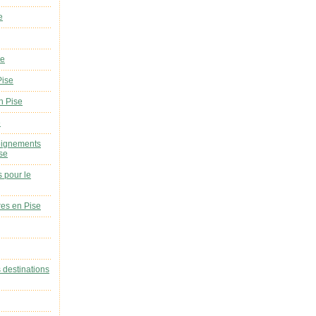
e
se
Pise
n Pise
e
eignements
ise
s pour le
res en Pise
s destinations