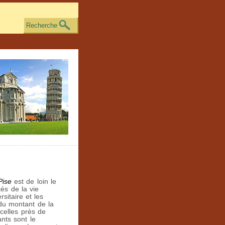
Recherche
Pise
est de loin le
tés de la vie
sitaire et les
du montant de la
 celles près de
ants sont le