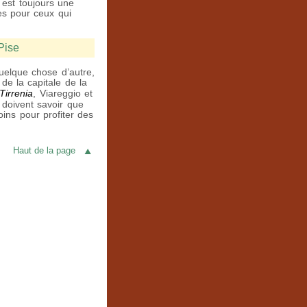
 est toujours une
es pour ceux qui
 Pise
quelque chose d’autre,
de la capitale de la
Tirrenia
, Viareggio et
s doivent savoir que
oins pour profiter des
Haut de la page