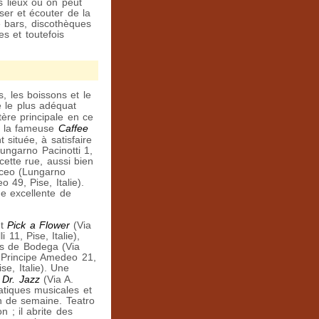
s lieux où on peut
ser et écouter de la
e bars, discothèques
s et toutefois
, les boissons et le
e le plus adéquat
ère principale en ce
Caffee
e, la fameuse
 située, à satisfaire
Lungarno Pacinotti 1,
cette rue, aussi bien
diceo (Lungarno
 49, Pise, Italie).
e excellente de
Pick a Flower
nt
(Via
 11, Pise, Italie),
res de Bodega (Via
o Principe Amedeo 21,
se, Italie). Une
 Dr. Jazz
(Via A.
matiques musicales et
n de semaine. Teatro
n ; il abrite des