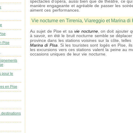
spectacles d’opéra, aussi bien que de théâtre, ce qui
manière engageante et agréable de passer les soiré
e
aiment ces performances.
Vie nocturne en Tirrenia, Viareggio et Marina di
se
vie nocturne
Au sujet de Pise et sa
, on doit ajouter 
Pise
à savoir, en été le bruit nocturne semble se déplacer 
province dans les stations voisines sur la côte, telles
n Pise
Marina di Pisa
. Si les touristes sont logés en Pise, il
les excursions vers ces stations valent la peine au m
e
occasions uniques de leur vie nocturne.
eignements
ise
s pour le
res en Pise
s destinations