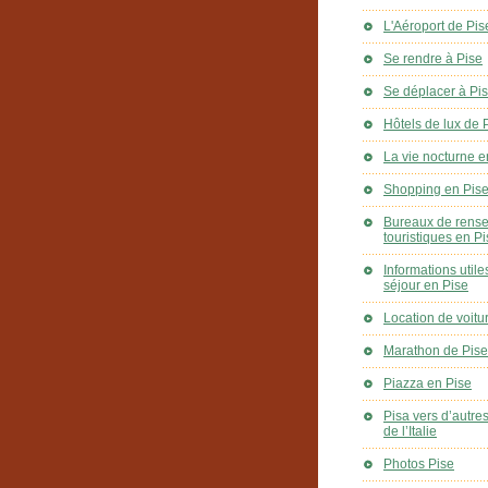
L'Aéroport de Pis
Se rendre à Pise
Se déplacer à Pi
Hôtels de lux de 
La vie nocturne e
Shopping en Pis
Bureaux de rens
touristiques en P
Informations utile
séjour en Pise
Location de voitu
Marathon de Pise
Piazza en Pise
Pisa vers d’autre
de l’Italie
Photos Pise