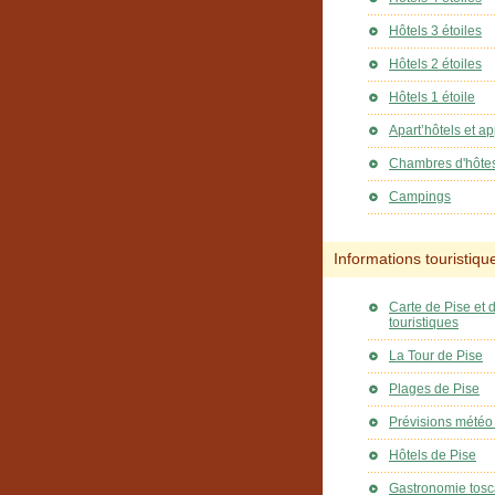
Hôtels 3 étoiles
Hôtels 2 étoiles
Hôtels 1 étoile
Apart’hôtels et a
Chambres d'hôte
Campings
Informations touristiqu
Carte de Pise et d
touristiques
La Tour de Pise
Plages de Pise
Prévisions météo
Hôtels de Pise
Gastronomie tosc