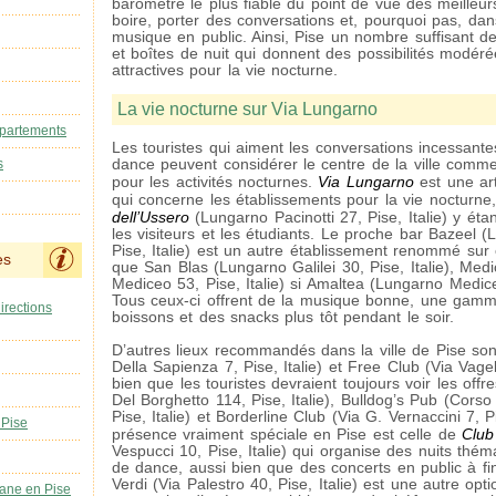
baromètre le plus fiable du point de vue des meilleur
boire, porter des conversations et, pourquoi pas, dan
musique en public. Ainsi, Pise un nombre suffisant d
et boîtes de nuit qui donnent des possibilités modérée
attractives pour la vie nocturne.
La vie nocturne sur Via Lungarno
ppartements
Les touristes qui aiment les conversations incessantes
s
dance peuvent considérer le centre de la ville comm
Via Lungarno
pour les activités nocturnes.
est une art
qui concerne les établissements pour la vie nocturn
dell’Ussero
(Lungarno Pacinotti 27, Pise, Italie) y étant
les visiteurs et les étudiants. Le proche bar Bazeel (
Pise, Italie) est un autre établissement renommé sur 
es
que San Blas (Lungarno Galilei 30, Pise, Italie), Me
Mediceo 53, Pise, Italie) si Amaltea (Lungarno Mediceo
Tous ceux-ci offrent de la musique bonne, une gamm
irections
boissons et des snacks plus tôt pendant le soir.
D’autres lieux recommandés dans la ville de Pise so
Della Sapienza 7, Pise, Italie) et Free Club (Via Vagelli
bien que les touristes devraient toujours voir les off
Del Borghetto 114, Pise, Italie), Bulldog’s Pub (Cors
Pise, Italie) et Borderline Club (Via G. Vernaccini 7, Pi
 Pise
Club
présence vraiment spéciale en Pise est celle de
Vespucci 10, Pise, Italie) qui organise des nuits thé
de dance, aussi bien que des concerts en public à fi
Verdi (Via Palestro 40, Pise, Italie) est une autre optio
ane en Pise