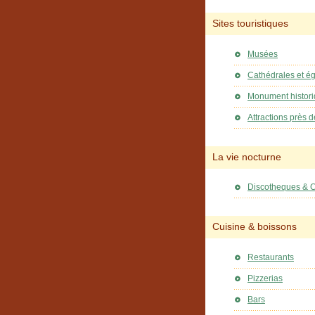
Sites touristiques
Musées
Cathédrales et ég
Monument histor
Attractions près d
La vie nocturne
Discotheques & 
Cuisine & boissons
Restaurants
Pizzerias
Bars