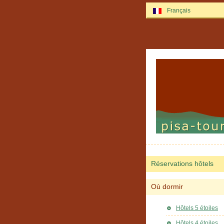
Français
Réservations hôtels
Où dormir
Hôtels 5 étoiles
Hôtels 4 étoiles