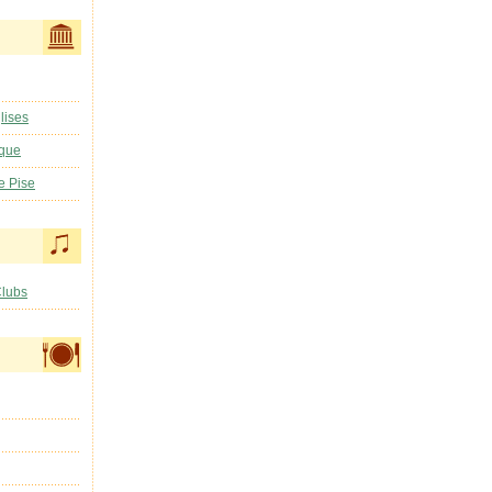
lises
ique
e Pise
Clubs