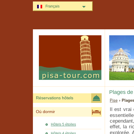
Français
Plages de
Réservations hôtels
Pise
› Plages
Il est vra
Où dormir
essentielle
cependant,
Hôtels 5 étoiles
effet, la 
explorée. A
Hôtels 4 étoiles