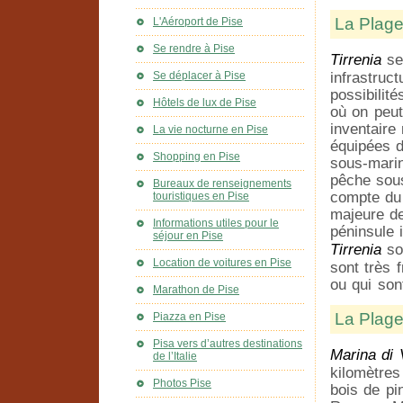
La Plage
L'Aéroport de Pise
Se rendre à Pise
Tirrenia
sem
Se déplacer à Pise
infrastruc
possibilit
Hôtels de lux de Pise
où on peut
inventaire
La vie nocturne en Pise
équipées d
Shopping en Pise
sous-marin
pêche sous
Bureaux de renseignements
compte du f
touristiques en Pise
majeure de
Informations utiles pour le
péninsule 
séjour en Pise
Tirrenia
son
Location de voitures en Pise
sont très 
ou qui son
Marathon de Pise
La Plage
Piazza en Pise
Pisa vers d’autres destinations
Marina di 
de l’Italie
kilomètres
Photos Pise
bois de pi