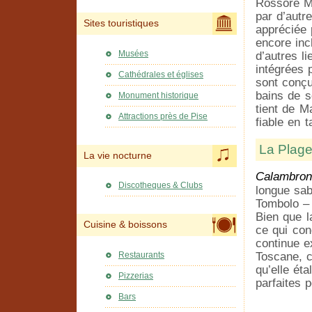
Rossore Ma
par d’autr
Sites touristiques
appréciée 
encore inc
Musées
d’autres li
intégrées 
Cathédrales et églises
sont conçu
bains de s
Monument historique
tient de M
Attractions près de Pise
fiable en 
La Plag
La vie nocturne
Calambron
Discotheques & Clubs
longue sab
Tombolo – 
Bien que l
Cuisine & boissons
ce qui con
continue e
Restaurants
Toscane, c
qu’elle ét
Pizzerias
parfaites p
Bars