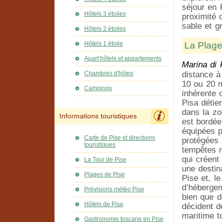
séjour en 
Hôtels 3 étoiles
proximité 
sable et g
Hôtels 2 étoiles
La Plage
Hôtels 1 étoile
Apart’hôtels et appartements
Marina di 
Chambres d'hôtes
distance à
10 ou 20 m
Campings
inhérente 
Pisa détie
dans la zo
Informations touristiques
est bordée
équipées p
Carte de Pise et directions
protégées 
touristiques
tempêtes m
qui créent
La Tour de Pise
une destin
Plages de Pise
Pise et, l
d’hébergem
Prévisions météo Pise
bien que d
Hôtels de Pise
décident d
maritime t
Gastronomie toscane en Pise