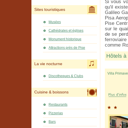
Si vous v
qu'il exist
Sites touristiques
Galileo Ga
Pisa Aeropo
Musées
Pise Centr
sur le qua
Cathédrales et églises
de se per
ferroviair
Monument historique
comme Rom
Attractions près de Pise
Hôtels à
La vie nocturne
Villa Primave
Discotheques & Clubs
Cuisine & boissons
Restaurants
Pizzerias
Bars