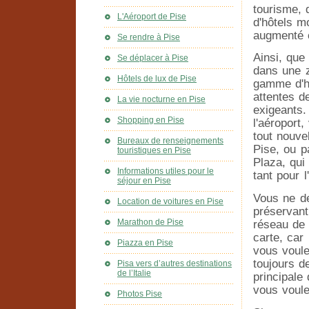
tourisme, 
L'Aéroport de Pise
d'hôtels m
augmenté 
Se rendre à Pise
Ainsi, que
Se déplacer à Pise
dans une z
Hôtels de lux de Pise
gamme d'hô
attentes d
La vie nocturne en Pise
exigeants.
Shopping en Pise
l'aéroport
tout nouvel
Bureaux de renseignements
Pise, ou p
touristiques en Pise
Plaza, qui
Informations utiles pour le
tant pour l
séjour en Pise
Vous ne de
Location de voitures en Pise
préservant
Marathon de Pise
réseau de 
carte, car
Piazza en Pise
vous voule
toujours d
Pisa vers d’autres destinations
de l’Italie
principale
vous voule
Photos Pise