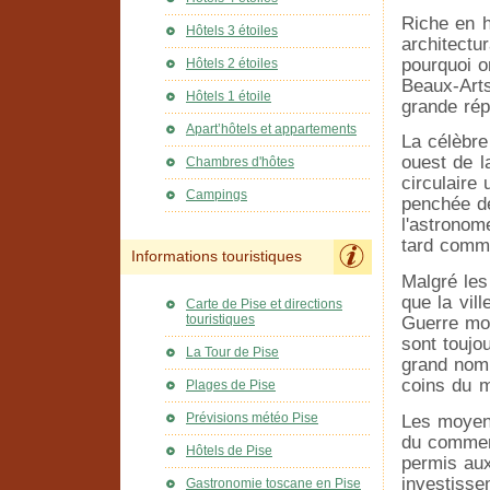
Riche en h
Hôtels 3 étoiles
architectu
pourquoi o
Hôtels 2 étoiles
Beaux-Arts
Hôtels 1 étoile
grande rép
Apart’hôtels et appartements
La célèbre
ouest de l
Chambres d'hôtes
circulaire
Campings
penchée de
l'astronom
tard comm
Informations touristiques
Malgré le
que la vil
Carte de Pise et directions
touristiques
Guerre mon
sont toujo
La Tour de Pise
grand nomb
coins du 
Plages de Pise
Prévisions météo Pise
Les moyens
du commerc
Hôtels de Pise
permis aux
investisse
Gastronomie toscane en Pise