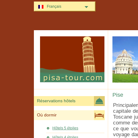
Français
Pise
Réservations hôtels
Principale
capitale d
Où dormir
Toscane ju
comme des
ce que vou
Hôtels 5 étoiles
voyage da
Hôtels 4 étoiles