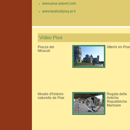
www.pisa-airport.com
www.teatrodipisa.pi.it
Video Pise
Piazza dei
Atterrir en Pise
Miracoli
Musée d'histoire
Regata delle
naturelle de Pise
Antiche
Repubbliche
Marinare