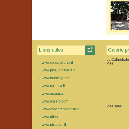
Liens utiles
Galerie p
La Cathédrale
www.comune.pisa.it
Pise
www.pisaunicaterra.it
www.booking.com
www.cpt.pisa.it
www.opapisa.it
www.ussero.com
Pise Italie
www.cantierenavipisa.it
www.alfea.it
www.pisa.sbn.it