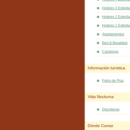
Hoteles 3 Estrell
Hoteles 2 Estrell
Hoteles 1 Estrella
Apartamentos
Bed & Breakfast
Campings
Información turística
Fotos de Pisa
Vida Nocturna
Discotecas
Dónde Comer