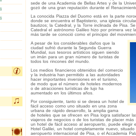
sede de una Academia de Bellas Artes y de la Univer
gozó de una gran reputación durante el Renacimient
as
La conocida Piazza del Duomo está en la parte noro
as
donde se encuentra el Baptisterio, una iglesia circular
bautizos; la Catedral, y la Torre inclinada de Pisa. S
Catedral el astrónomo Galileo hizo por primera vez 
más tarde se conoció como el principio del movimien
A pesar de los considerables daños que la
ciudad sufrió durante la Segunda Guerra
Mundial, sus tesoros artísticos siguen siendo
un imán para un gran número de turistas de
todos los rincones del mundo.
Los medios financieros obtenidos del comercio
y la industria han permitido a las autoridades
hacer importantes inversiones en el turismo,
de modo que el número de hoteles modernos
o de atracciones turísticas de lujo ha
aumentado en los últimos años.
Por consiguiente, tanto si se desea un hotel de
fácil acceso como uno situado en una zona
urbana de rápido desarrollo, la amplia gama
de hoteles que se ofrecen en Pisa logra satisfacer la
viajeros de negocios o de los turistas de placer más 
un hotel de fácil acceso al aeropuerto, puede elegir
Hotel Galilei, un hotel completamente nuevo, situado
aeropuerto internacional de Pisa, o el Accademia Pal