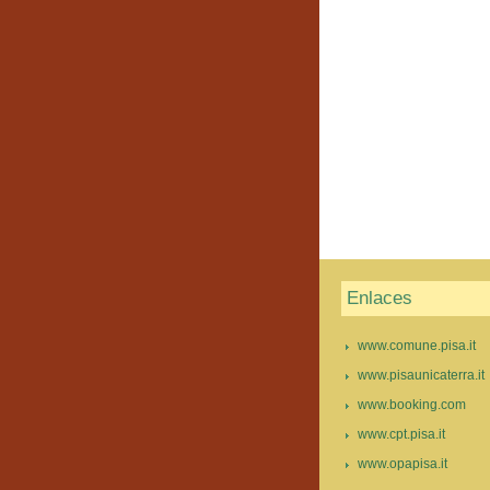
Enlaces
www.comune.pisa.it
www.pisaunicaterra.it
www.booking.com
www.cpt.pisa.it
www.opapisa.it