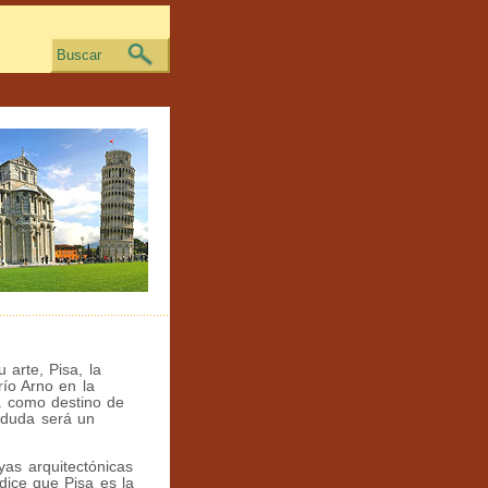
Buscar
 arte, Pisa, la
río Arno en la
sa como destino de
 duda será un
yas arquitectónicas
dice que Pisa es la