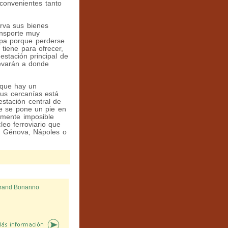
convenientes tanto
rva sus bienes
ansporte muy
apa porque perderse
 tiene para ofrecer,
estación principal de
levarán a donde
 que hay un
sus cercanías está
estación central de
ue se pone un pie en
camente imposible
eo ferroviario que
, Génova, Nápoles o
rand Bonanno