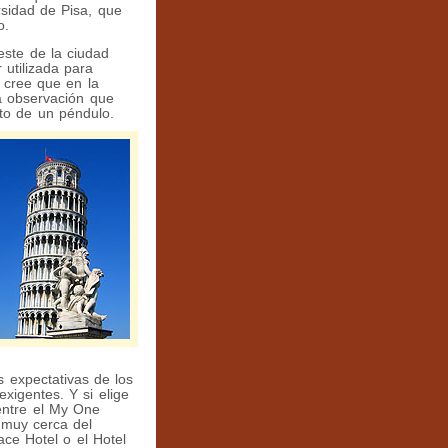
sidad de Pisa, que
o.
este de la ciudad
 utilizada para
e cree que en la
la observación que
to de un péndulo.
s expectativas de los
exigentes. Y si elige
 entre el My One
 muy cerca del
ace Hotel o el Hotel