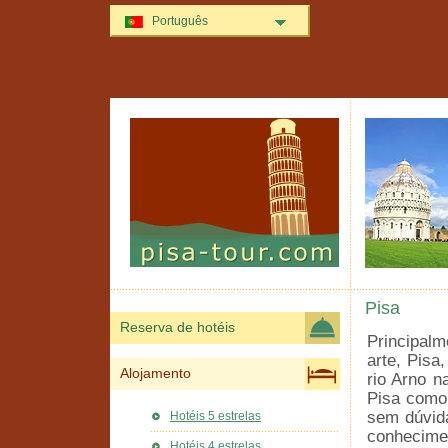
Português
Pisa
Reserva de hotéis
Principalm
arte, Pisa
Alojamento
rio Arno n
Pisa como 
sem dúvid
Hotéis 5 estrelas
conhecime
Hotéis 4 estrelas