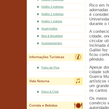
Rico em hi
Hotéis 3 estrelas
adornadas 
é conside
Hotéis 2 estrelas
Universid
Hotéis 1 estrela
durante o
Apart-hotéis
A conhecid
cidade, on
Bed & Breakfast
circular u
Acampamentos
Inclinada 
Galilei fe
ficou con
Informações Turísticas
pêndulo.
Apesar do
Fotos de Pisa
cidade so
Guerra Mu
artísticos
Vida Noturna
um grande
os cantos
Disco & Club
Os meios f
comércio e
Comida e Bebidas
autoridade