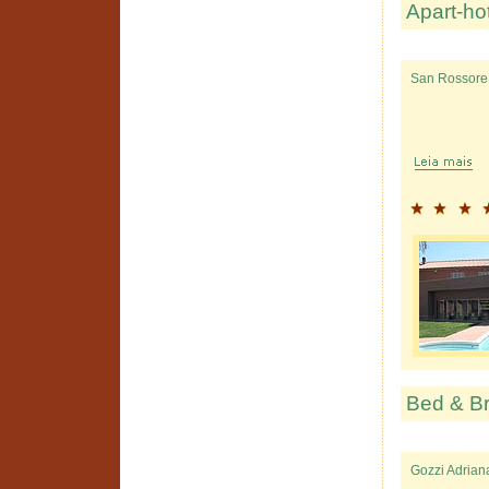
Apart-ho
San Rossore
Bed & Br
Gozzi Adrian