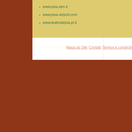
www.pisa.sbn.it
www.pisa-airport.com
www.teatrodipisa.pi.it
Pisa Tour 2026 ©
Mapa do Site
Contato
Termos e condiçõe