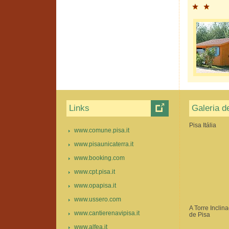
Links
Galeria d
Pisa Itália
www.comune.pisa.it
www.pisaunicaterra.it
www.booking.com
www.cpt.pisa.it
www.opapisa.it
www.ussero.com
A Torre Inclin
www.cantierenavipisa.it
de Pisa
www.alfea.it