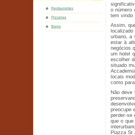
significat
Restaurantes
o número d
tem vindo 
Pizzarias
Assim, que
Bares
localizad
urbano, a
estar à al
negócios q
um hotel q
escolher d
situado mu
Accademia
locais mod
como para
Não deve f
preservand
desenvolve
preocupe 
perder-se 
que o que 
interurban
Piazza St 