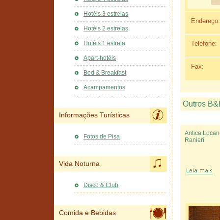
Hotéis 3 estrelas
Endereço:
Hotéis 2 estrelas
Telefone:
Hotéis 1 estrela
Apart-hotéis
Fax:
Bed & Breakfast
Acampamentos
Outros B&
Informações Turísticas
Antica Loca
Fotos de Pisa
Ranieri
Vida Noturna
Disco & Club
Comida e Bebidas