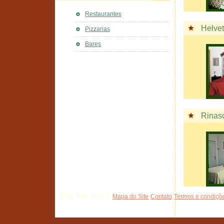
Restaurantes
Helvet
Pizzarias
Bares
Rinas
Pisa Tour 2026 ©
Mapa do Site
Contato
Termos e condiçõe