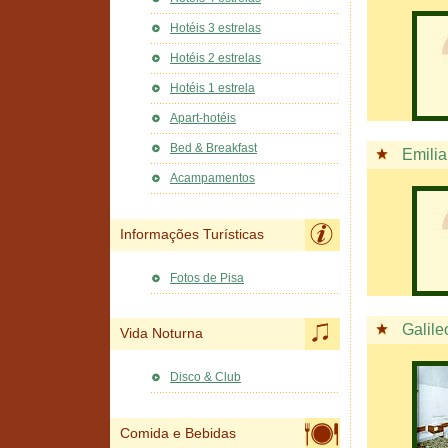
Hotéis 3 estrelas
Hotéis 2 estrelas
Hotéis 1 estrela
Apart-hotéis
Bed & Breakfast
Emilia
Acampamentos
Informações Turísticas
Fotos de Pisa
Galile
Vida Noturna
Disco & Club
Comida e Bebidas