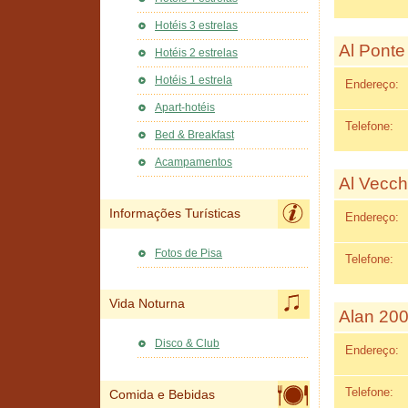
Hotéis 3 estrelas
Al Ponte
Hotéis 2 estrelas
Hotéis 1 estrela
Endereço:
Apart-hotéis
Telefone:
Bed & Breakfast
Acampamentos
Al Vecch
Informações Turísticas
Endereço:
Fotos de Pisa
Telefone:
Vida Noturna
Alan 20
Disco & Club
Endereço:
Telefone:
Comida e Bebidas