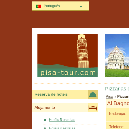
Português
Pizzarias
Reserva de hotéis
Pisa
› Pizzar
Al Bagn
Alojamento
Endereço:
Hotéis 5 estrelas
Telefone:
Hotéis 4 estrelas