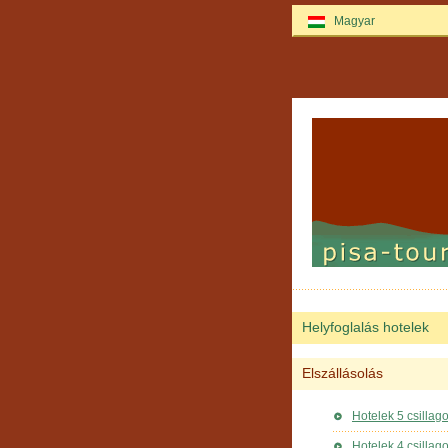
Magyar
Helyfoglalás hotelek
Elszállásolás
Hotelek 5 csillag
Hotelek 4 csillag