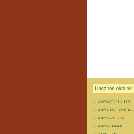
Hasznos oldalak
www.comune.pisa.it
www.pisaunicaterra.it
www.booking.com
www.cpt.pisa.it
www.opapisa.it