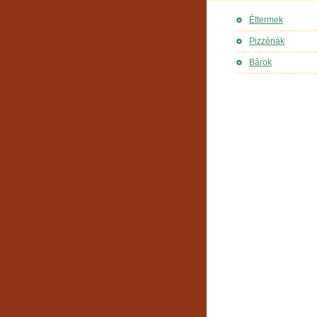
Éttermek
Pizzériák
Bárok