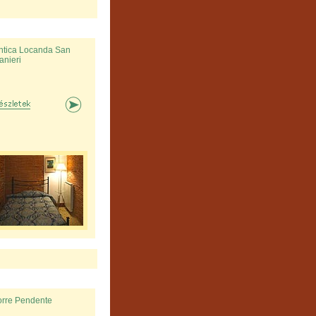
ntica Locanda San
anieri
orre Pendente