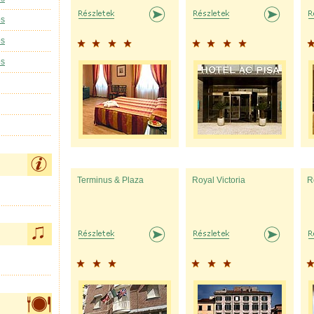
os
os
os
Terminus & Plaza
Royal Victoria
R