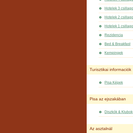
Hotelek 3 csillag
Hotelek 2 csillag
Hotelek 1 csillag
Rezidencia
Bed & Breakfast
Kempingek
Turisztikai informaciók
Pisa Képek
Pisa az ejszakában
Diszkók & Klubok
Az asztalnál