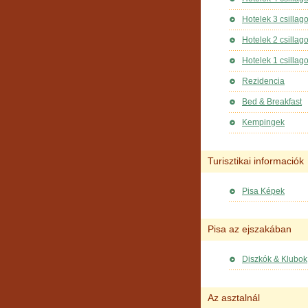
Hotelek 3 csillag
Hotelek 2 csillag
Hotelek 1 csillag
Rezidencia
Bed & Breakfast
Kempingek
Turisztikai informaciók
Pisa Képek
Pisa az ejszakában
Diszkók & Klubok
Az asztalnál