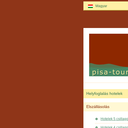
Magyar
Helyfoglalás hotelek
Elszállásolás
Hotelek 5 csillag
Hotelek 4 csillag