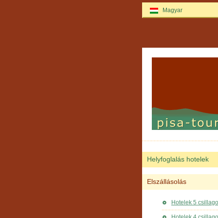
Magyar
Helyfoglalás hotelek
Elszállásolás
Hotelek 5 csillag
Hotelek 4 csillag