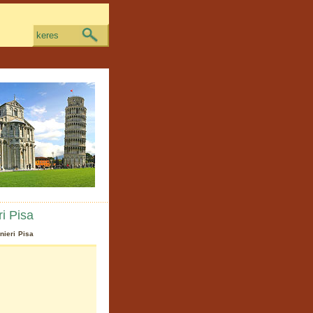
keres
i Pisa
ieri Pisa