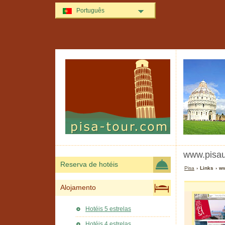
Português
www.pisaun
Reserva de hotéis
Pisa
› Links › ww
Alojamento
Hotéis 5 estrelas
Hotéis 4 estrelas