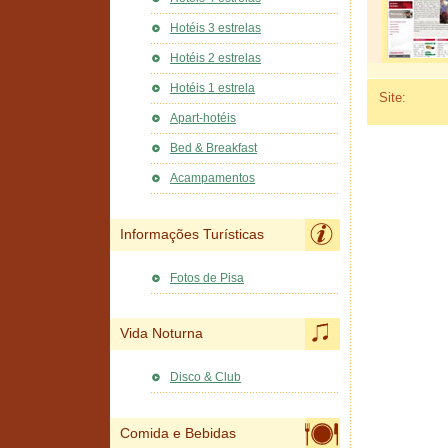
Hotéis 3 estrelas
Hotéis 2 estrelas
Hotéis 1 estrela
Site:
Apart-hotéis
Bed & Breakfast
Acampamentos
Informações Turísticas
Fotos de Pisa
Vida Noturna
Disco & Club
Comida e Bebidas