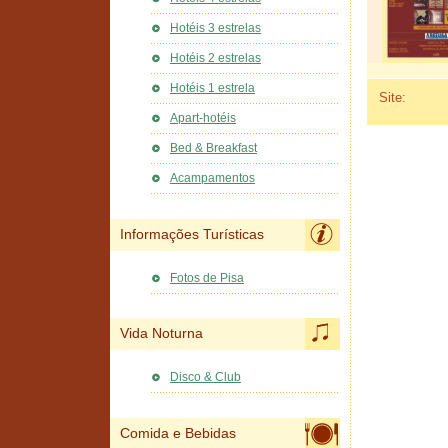
Hotéis 3 estrelas
Hotéis 2 estrelas
Hotéis 1 estrela
Site:
Apart-hotéis
Bed & Breakfast
Acampamentos
Informações Turísticas
Fotos de Pisa
Vida Noturna
Disco & Club
Comida e Bebidas