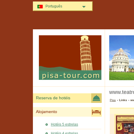
Português
www.teatro
Reserva de hotéis
Pisa
› Links › ww
Alojamento
Hotéis 5 estrelas
Hotéis 4 estrelas