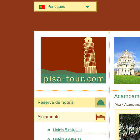
Português
Acampamen
Reserva de hotéis
Pisa
›
Acampame
Alojamento
Hotéis 5 estrelas
Hotéis 4 estrelas