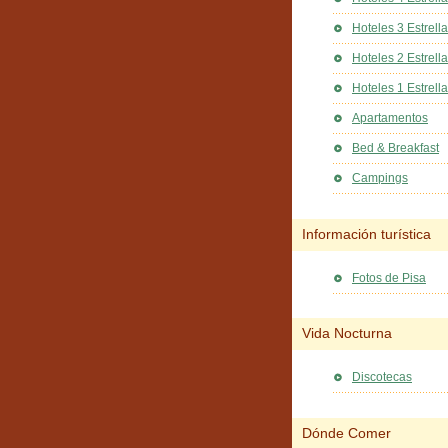
Hoteles 3 Estrell
Hoteles 2 Estrell
Hoteles 1 Estrella
Apartamentos
Bed & Breakfast
Campings
Información turística
Fotos de Pisa
Vida Nocturna
Discotecas
Dónde Comer