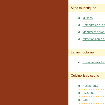
Sites touristiques
Musées
Cathédrales et ég
Monument histor
Attractions près d
La vie nocturne
Discotheques & 
Cuisine & boissons
Restaurants
Pizzerias
Bars