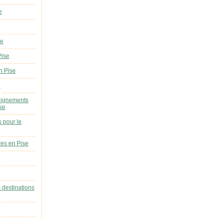
e
se
Pise
n Pise
e
eignements
ise
s pour le
res en Pise
s destinations