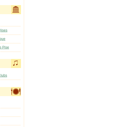
lises
ique
e Pise
Clubs