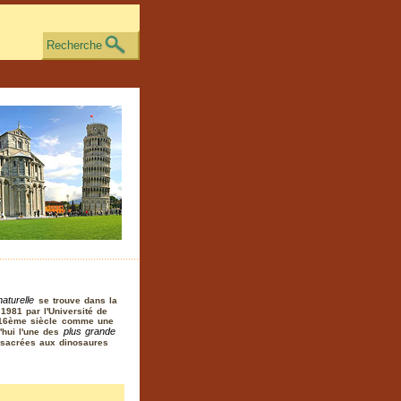
Recherche
naturelle
se trouve dans la
1981 par l'Université de
le 16ème siècle comme une
plus grande
d'hui l'une des
onsacrées aux dinosaures