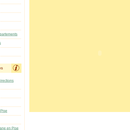
ppartements
s
es
irections
 Pise
ane en Pise