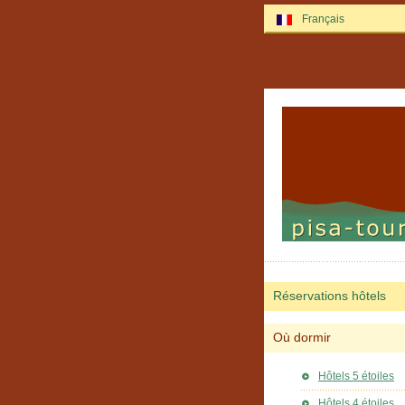
Français
Réservations hôtels
Où dormir
Hôtels 5 étoiles
Hôtels 4 étoiles