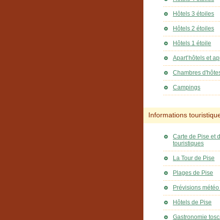
Hôtels 3 étoiles
Hôtels 2 étoiles
Hôtels 1 étoile
Apart’hôtels et a
Chambres d'hôte
Campings
Informations touristiqu
Carte de Pise et d
touristiques
La Tour de Pise
Plages de Pise
Prévisions météo
Hôtels de Pise
Gastronomie tosc