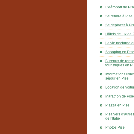
L'Aéroport de Pis
Se rendre à Pise
Se déplacer à Pi
Hôtels de lux de 
La vie nocturne e
Shopping en Pis
Bureaux de rens
touristiques en P
Informations utile
séjour en Pise
Location de voitu
Marathon de Pise
Piazza en Pise
Pisa vers d’autre
de l’Italie
Photos Pise