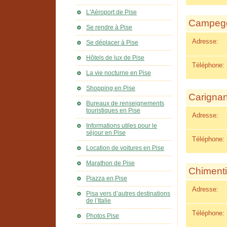
L'Aéroport de Pise
Campegg
Se rendre à Pise
Adresse:
Se déplacer à Pise
Hôtels de lux de Pise
Téléphone:
La vie nocturne en Pise
Shopping en Pise
Carigna
Bureaux de renseignements
touristiques en Pise
Adresse:
Informations utiles pour le
séjour en Pise
Téléphone:
Location de voitures en Pise
Marathon de Pise
Chimenti 
Piazza en Pise
Adresse:
Pisa vers d’autres destinations
de l’Italie
Téléphone:
Photos Pise