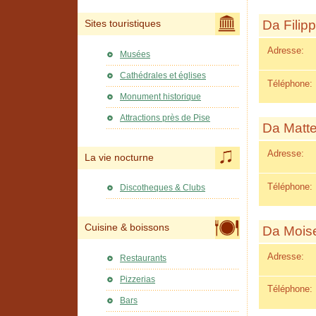
Da Filip
Sites touristiques
Adresse:
Musées
Cathédrales et églises
Téléphone:
Monument historique
Attractions près de Pise
Da Matt
Adresse:
La vie nocturne
Téléphone:
Discotheques & Clubs
Cuisine & boissons
Da Mois
Adresse:
Restaurants
Pizzerias
Téléphone:
Bars