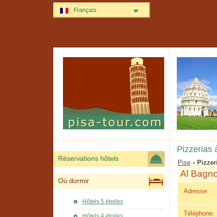
Français
Pizzerias 
Réservations hôtels
Pise
› Pizzer
Al Bagn
Où dormir
Adresse:
Hôtels 5 étoiles
Téléphone:
Hôtels 4 étoiles