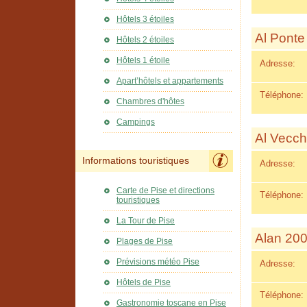
Hôtels 3 étoiles
Al Ponte
Hôtels 2 étoiles
Hôtels 1 étoile
Adresse:
Apart’hôtels et appartements
Téléphone:
Chambres d'hôtes
Campings
Al Vecch
Informations touristiques
Adresse:
Carte de Pise et directions
Téléphone:
touristiques
La Tour de Pise
Alan 20
Plages de Pise
Prévisions météo Pise
Adresse:
Hôtels de Pise
Téléphone:
Gastronomie toscane en Pise