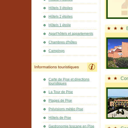
Hôtels 3 étoiles
Hôtels 2 étoiles
Hôtels 1 étoile
Apart’hôtels et appartements
Chambres d'hôtes
Campings
Informations touristiques
Con
Carte de Pise et directions
touristiques
La Tour de Pise
Plages de Pise
Prévisions météo Pise
Hôtels de Pise
Gastronomie toscane en Pise