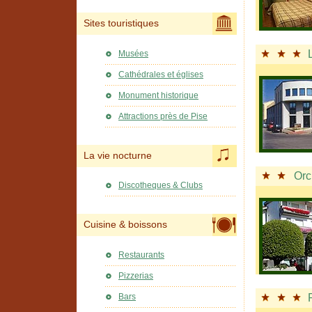
Sites touristiques
Musées
Cathédrales et églises
Monument historique
Attractions près de Pise
La vie nocturne
Orc
Discotheques & Clubs
Cuisine & boissons
Restaurants
Pizzerias
Bars