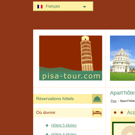
Français
Apart’hôte
Réservations hôtels
Pise
› Apart’hôt
Acq
Où dormir
Hôtels 5 étoiles
Hôtels 4 étoiles