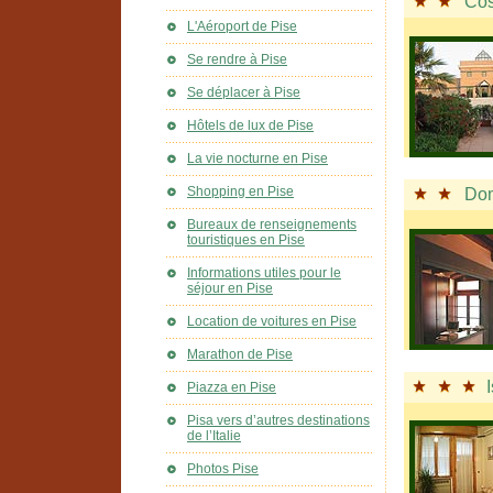
Cos
L'Aéroport de Pise
Se rendre à Pise
Se déplacer à Pise
Hôtels de lux de Pise
La vie nocturne en Pise
Shopping en Pise
Do
Bureaux de renseignements
touristiques en Pise
Informations utiles pour le
séjour en Pise
Location de voitures en Pise
Marathon de Pise
Piazza en Pise
Pisa vers d’autres destinations
de l’Italie
Photos Pise