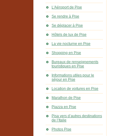
L'Aéroport de Pise
Se rendre à Pise
Se déplacer à Pise
Hôtels de lux de Pise
La vie nocturne en Pise
Shopping en Pise
Bureaux de renseignements
touristiques en Pise
Informations utiles pour le
séjour en Pise
Location de voitures en Pise
Marathon de Pise
Piazza en Pise
Pisa vers d’autres destinations
de l’Italie
Photos Pise