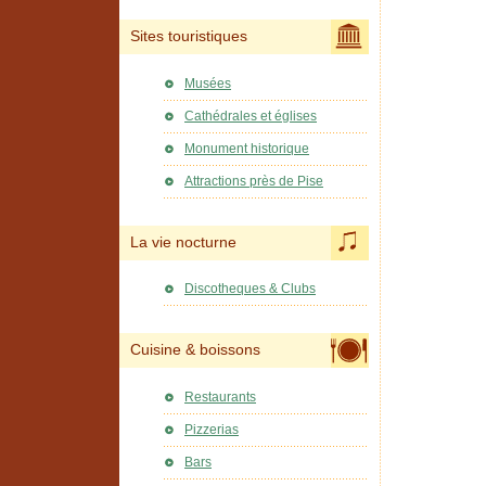
Sites touristiques
Musées
Cathédrales et églises
Monument historique
Attractions près de Pise
La vie nocturne
Discotheques & Clubs
Cuisine & boissons
Restaurants
Pizzerias
Bars