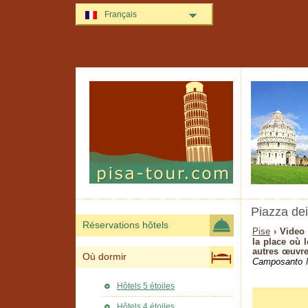
Français
Piazza dei
Réservations hôtels
Pise
› Video 
la place où 
autres œuvres
Où dormir
Camposanto 
Hôtels 5 étoiles
Hôtels 4 étoiles