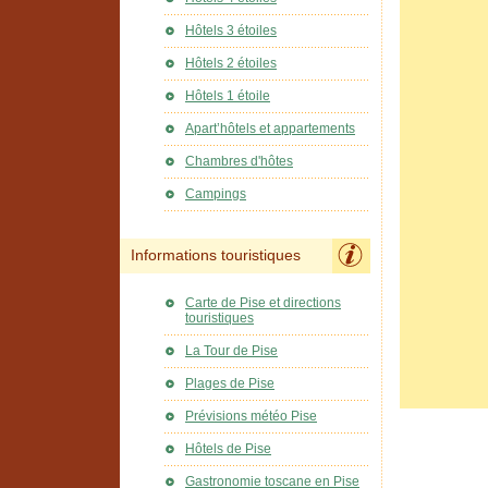
Hôtels 3 étoiles
Hôtels 2 étoiles
Hôtels 1 étoile
Apart’hôtels et appartements
Chambres d'hôtes
Campings
Informations touristiques
Carte de Pise et directions
touristiques
La Tour de Pise
Plages de Pise
Prévisions météo Pise
Hôtels de Pise
Gastronomie toscane en Pise