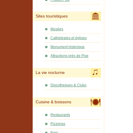
Sites touristiques
Musées
Cathédrales et églises
Monument historique
Attractions près de Pise
La vie nocturne
Discotheques & Clubs
Cuisine & boissons
Restaurants
Pizzerias
Bars