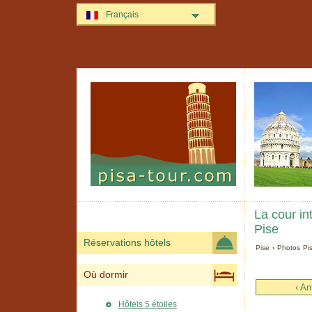
Français
La cour i
Pise
Réservations hôtels
Pise
›
Photos Pi
Où dormir
‹ An
Hôtels 5 étoiles