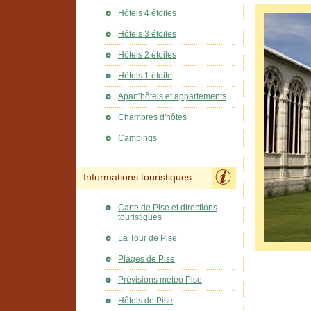
Hôtels 4 étoiles
Hôtels 3 étoiles
Hôtels 2 étoiles
Hôtels 1 étoile
Apart’hôtels et appartements
Chambres d'hôtes
Campings
Informations touristiques
Carte de Pise et directions
touristiques
La Tour de Pise
Plages de Pise
Prévisions météo Pise
Hôtels de Pise