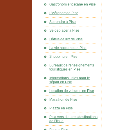
Gastronomie toscane en Pise
L'Aéroport de Pise
Se rendre à Pise
Se déplacer à Pise
Hôtels de lux de Pise
La vie nocturne en Pise
Shopping en Pise
Bureaux de renseignements
touristiques en Pise
Informations utiles pour le
séjour en Pise
Location de voitures en Pise
Marathon de Pise
Piazza en Pise
Pisa vers d’autres destinations
de l’Italie
Photos Pise