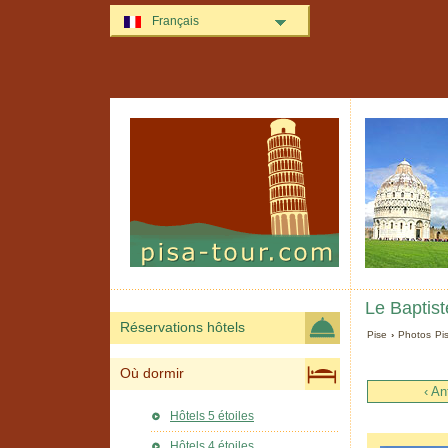
Français
Le Baptist
Réservations hôtels
Pise
›
Photos Pi
Où dormir
‹ An
Hôtels 5 étoiles
Hôtels 4 étoiles