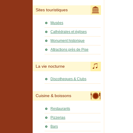
Sites touristiques
Musées
Cathédrales et églises
Monument historique
Attractions près de Pise
La vie nocturne
Discotheques & Clubs
Cuisine & boissons
Restaurants
Pizzerias
Bars