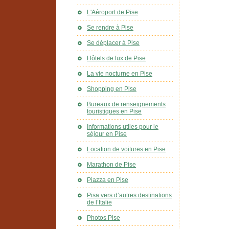
L'Aéroport de Pise
Se rendre à Pise
Se déplacer à Pise
Hôtels de lux de Pise
La vie nocturne en Pise
Shopping en Pise
Bureaux de renseignements
touristiques en Pise
Informations utiles pour le
séjour en Pise
Location de voitures en Pise
Marathon de Pise
Piazza en Pise
Pisa vers d’autres destinations
de l’Italie
Photos Pise