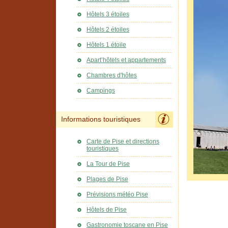
Hôtels 3 étoiles
Hôtels 2 étoiles
Hôtels 1 étoile
Apart’hôtels et appartements
Chambres d'hôtes
Campings
Informations touristiques
Carte de Pise et directions
touristiques
La Tour de Pise
Plages de Pise
Prévisions météo Pise
Hôtels de Pise
Gastronomie toscane en Pise