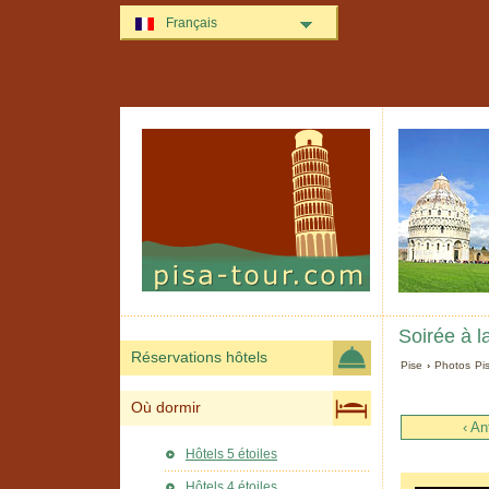
Français
Soirée à l
Réservations hôtels
Pise
›
Photos Pi
Où dormir
‹ An
Hôtels 5 étoiles
Hôtels 4 étoiles