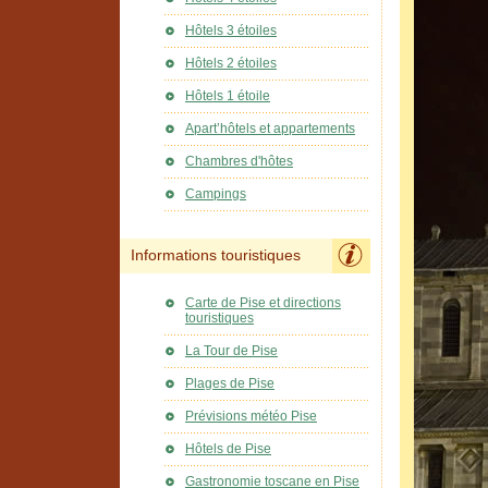
Hôtels 3 étoiles
Hôtels 2 étoiles
Hôtels 1 étoile
Apart’hôtels et appartements
Chambres d'hôtes
Campings
Informations touristiques
Carte de Pise et directions
touristiques
La Tour de Pise
Plages de Pise
Prévisions météo Pise
Hôtels de Pise
Gastronomie toscane en Pise