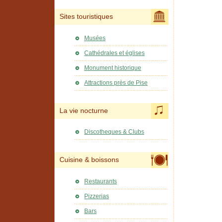
Sites touristiques
Musées
Cathédrales et églises
Monument historique
Attractions près de Pise
La vie nocturne
Discotheques & Clubs
Cuisine & boissons
Restaurants
Pizzerias
Bars