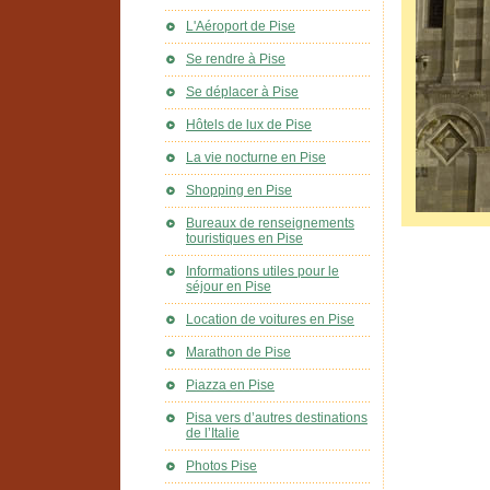
L'Aéroport de Pise
Se rendre à Pise
Se déplacer à Pise
Hôtels de lux de Pise
La vie nocturne en Pise
Shopping en Pise
Bureaux de renseignements
touristiques en Pise
Informations utiles pour le
séjour en Pise
Location de voitures en Pise
Marathon de Pise
Piazza en Pise
Pisa vers d’autres destinations
de l’Italie
Photos Pise