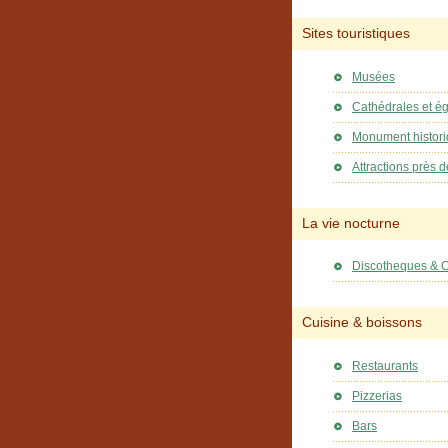
Sites touristiques
Musées
Cathédrales et ég
Monument histor
Attractions près d
La vie nocturne
Discotheques & 
Cuisine & boissons
Restaurants
Pizzerias
Bars