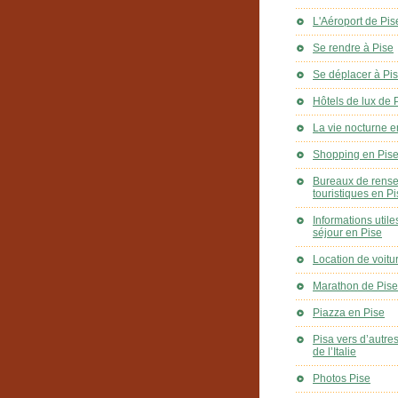
L'Aéroport de Pis
Se rendre à Pise
Se déplacer à Pi
Hôtels de lux de 
La vie nocturne e
Shopping en Pis
Bureaux de rens
touristiques en P
Informations utile
séjour en Pise
Location de voitu
Marathon de Pise
Piazza en Pise
Pisa vers d’autre
de l’Italie
Photos Pise