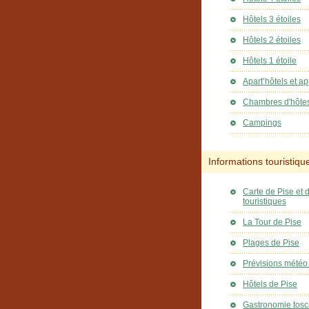
Hôtels 3 étoiles
Hôtels 2 étoiles
Hôtels 1 étoile
Apart’hôtels et a
Chambres d'hôte
Campings
Informations touristiqu
Carte de Pise et d
touristiques
La Tour de Pise
Plages de Pise
Prévisions météo
Hôtels de Pise
Gastronomie tosc