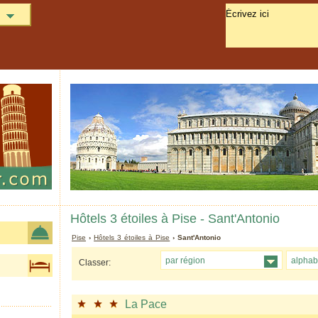
Hôtels 3 étoiles à Pise - Sant'Antonio
Pise
›
Hôtels 3 étoiles à Pise
› Sant'Antonio
par région
alphab
Classer:
La Pace