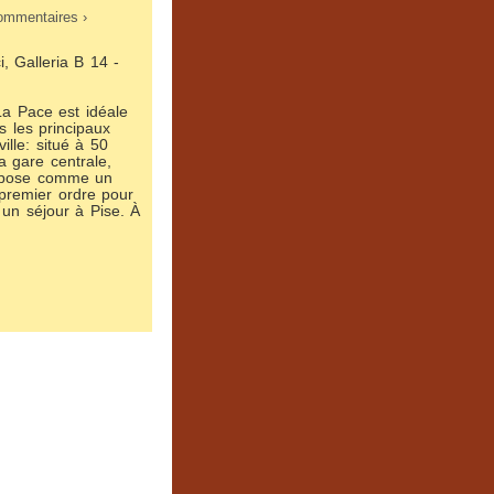
 commentaires ›
, Galleria B 14 -
 La Pace est idéale
s les principaux
ville: situé à 50
a gare centrale,
ropose comme un
 premier ordre pour
un séjour à Pise. À