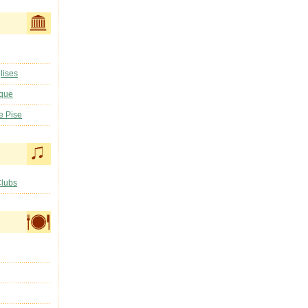
lises
ique
e Pise
Clubs