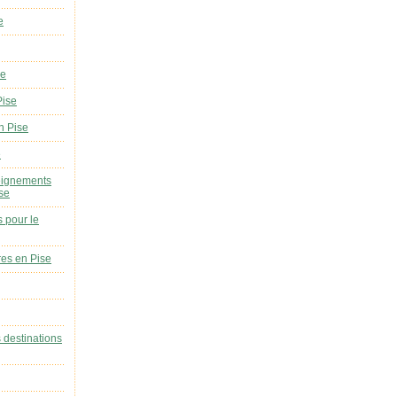
e
se
Pise
n Pise
e
eignements
ise
s pour le
res en Pise
s destinations