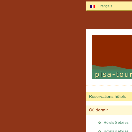
Français
Réservations hôtels
Où dormir
Hôtels 5 étoiles
Hôtels 4 étoiles