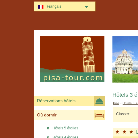
Français
Hôtels 3 é
Réservations hôtels
Pise
›
Hôtels 3 é
Classer:
Où dormir
Hôtels 5 étoiles
Hôtels 4 étoiles