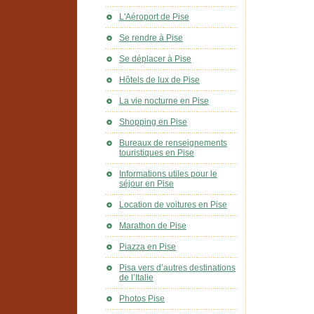
L'Aéroport de Pise
Se rendre à Pise
Se déplacer à Pise
Hôtels de lux de Pise
La vie nocturne en Pise
Shopping en Pise
Bureaux de renseignements
touristiques en Pise
Informations utiles pour le
séjour en Pise
Location de voitures en Pise
Marathon de Pise
Piazza en Pise
Pisa vers d’autres destinations
de l’Italie
Photos Pise