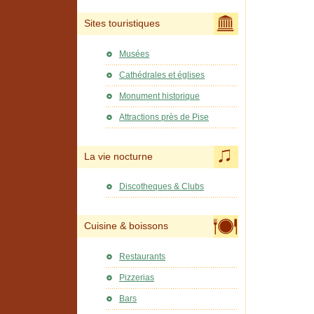
Sites touristiques
Musées
Cathédrales et églises
Monument historique
Attractions près de Pise
La vie nocturne
Discotheques & Clubs
Cuisine & boissons
Restaurants
Pizzerias
Bars