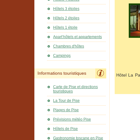
Hôtels 3 étoiles
Hôtels 2 étoiles
Hôtels 1 étoile
Apart’hôtels et appartements
Chambres d'hôtes
Campings
Informations touristiques
Hôtel La Pa
Carte de Pise et directions
touristiques
La Tour de Pise
Plages de Pise
Prévisions météo Pise
Hôtels de Pise
Gastronomie toscane en Pise