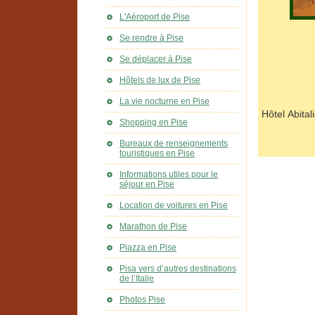
L'Aéroport de Pise
Se rendre à Pise
Se déplacer à Pise
Hôtels de lux de Pise
La vie nocturne en Pise
Hôtel Abita
Shopping en Pise
Bureaux de renseignements
touristiques en Pise
Informations utiles pour le
séjour en Pise
Location de voitures en Pise
Marathon de Pise
Piazza en Pise
Pisa vers d’autres destinations
de l’Italie
Photos Pise