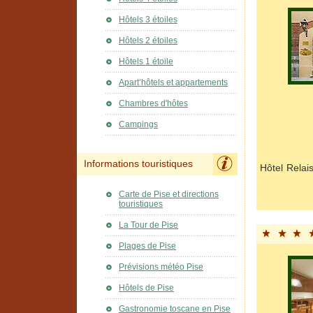
Hôtels 3 étoiles
Hôtels 2 étoiles
Hôtels 1 étoile
Apart’hôtels et appartements
Chambres d'hôtes
Campings
Informations touristiques
Hôtel Relai
Carte de Pise et directions
touristiques
La Tour de Pise
Plages de Pise
Prévisions météo Pise
Hôtels de Pise
Gastronomie toscane en Pise