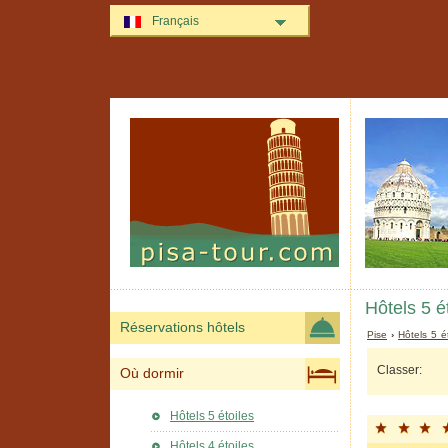
Français
Hôtels 5 é
Réservations hôtels
Pise
›
Hôtels 5 é
Classer:
Où dormir
Hôtels 5 étoiles
Hôtels 4 étoiles