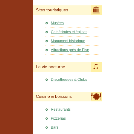
Sites touristiques
Musées
Cathédrales et églises
Monument historique
Attractions près de Pise
La vie nocturne
Discotheques & Clubs
Cuisine & boissons
Restaurants
Pizzerias
Bars