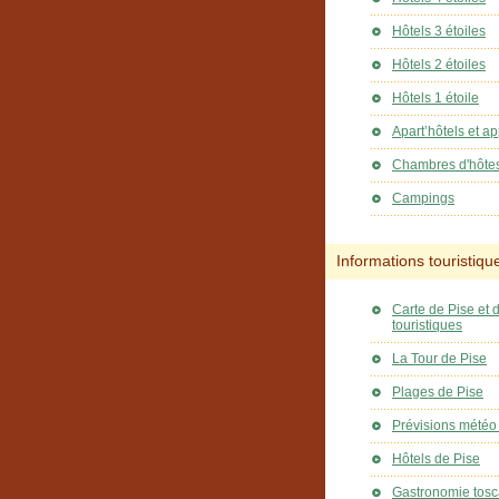
Hôtels 3 étoiles
Hôtels 2 étoiles
Hôtels 1 étoile
Apart’hôtels et a
Chambres d'hôte
Campings
Informations touristiqu
Carte de Pise et d
touristiques
La Tour de Pise
Plages de Pise
Prévisions météo
Hôtels de Pise
Gastronomie tosc