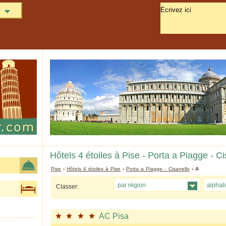
Hôtels 4 étoiles à Pise - Porta a Piagge - Ci
Pise
›
Hôtels 4 étoiles à Pise
›
Porta a Piagge - Cisanello
› A
par région
alphab
Classer:
AC Pisa