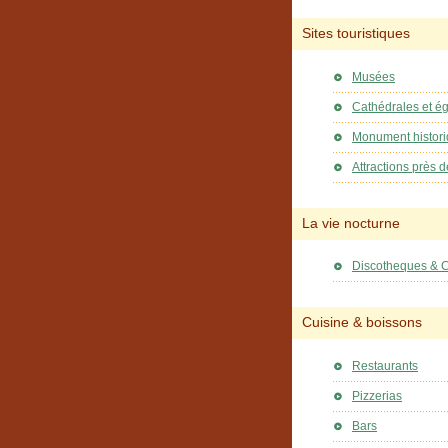
Sites touristiques
Musées
Cathédrales et ég
Monument histor
Attractions près d
La vie nocturne
Discotheques & 
Cuisine & boissons
Restaurants
Pizzerias
Bars