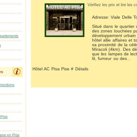
Vérifiez les prix et lire les
Adresse: Viale Delle T
Situé dans le quartier 
des zones touchées pa
développement urbain d
ppartements
hôtel allie affaires et
sa proximité de la cél
s
Miracoli (4km). Des déta
que les lampes de lect
lit, fumeur ou des...
Hôtel AC Pisa Pise # Détails
es
irections
 Pise
ane en Pise