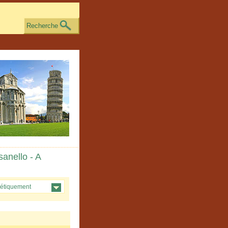
Recherche
sanello - A
étiquement