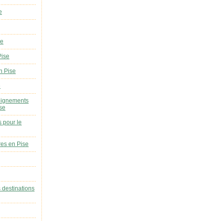
e
se
Pise
n Pise
e
eignements
ise
s pour le
res en Pise
s destinations