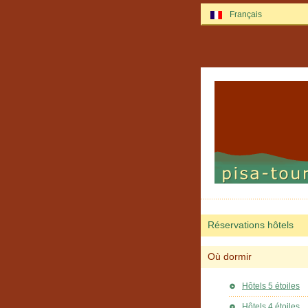
Français
Réservations hôtels
Où dormir
Hôtels 5 étoiles
Hôtels 4 étoiles