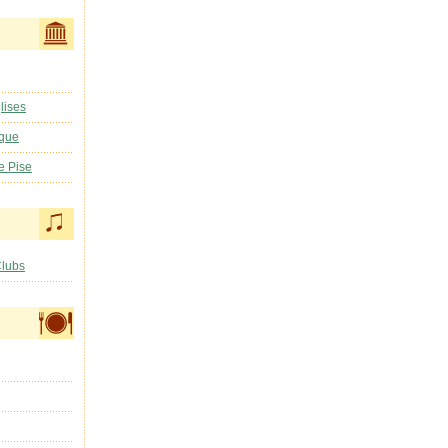
lises
ique
e Pise
Clubs