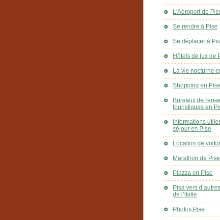
L'Aéroport de Pis
Se rendre à Pise
Se déplacer à Pi
Hôtels de lux de 
La vie nocturne e
Shopping en Pis
Bureaux de rens
touristiques en P
Informations utile
séjour en Pise
Location de voitu
Marathon de Pise
Piazza en Pise
Pisa vers d’autre
de l’Italie
Photos Pise