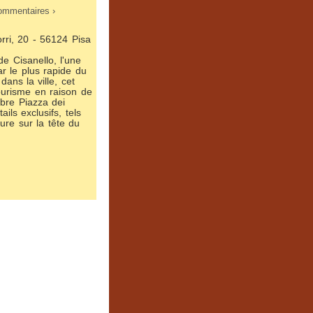
 commentaires ›
orri, 20 - 56124 Pisa
de Cisanello, l'une
r le plus rapide du
ans la ville, cet
 tourisme en raison de
èbre Piazza dei
ils exclusifs, tels
ure sur la tête du