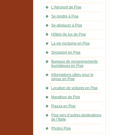
L'Aéroport de Pise
Se rendre à Pise
Se déplacer à Pise
Hôtels de lux de Pise
La vie nocturne en Pise
Shopping en Pise
Bureaux de renseignements
touristiques en Pise
Informations utiles pour le
séjour en Pise
Location de voitures en Pise
Marathon de Pise
Piazza en Pise
Pisa vers d’autres destinations
de l’Italie
Photos Pise