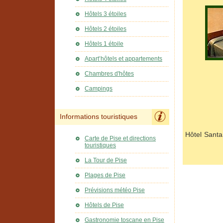
Hôtels 3 étoiles
Hôtels 2 étoiles
Hôtels 1 étoile
Apart’hôtels et appartements
Chambres d'hôtes
Campings
Informations touristiques
Hôtel Santa
Carte de Pise et directions
touristiques
La Tour de Pise
Plages de Pise
Prévisions météo Pise
Hôtels de Pise
Gastronomie toscane en Pise