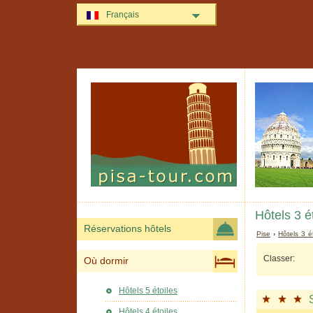
Français
Hôtels 3 é
Réservations hôtels
Pise
›
Hôtels 3 é
Classer:
Où dormir
Hôtels 5 étoiles
Hôtels 4 étoiles