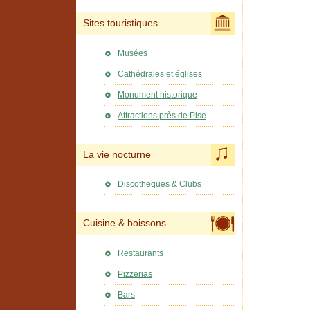
Sites touristiques
Musées
Cathédrales et églises
Monument historique
Attractions près de Pise
La vie nocturne
Discotheques & Clubs
Cuisine & boissons
Restaurants
Pizzerias
Bars