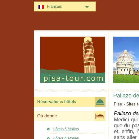
Français
Pallazo de
Réservations hôtels
Pise
›
Sites 
Pallazo de
Où dormir
Medici qui
que du pas
Hôtels 5 étoiles
et, enfin, 
sans aller
Hôtels 4 étoiles