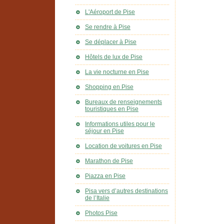
L'Aéroport de Pise
Se rendre à Pise
Se déplacer à Pise
Hôtels de lux de Pise
La vie nocturne en Pise
Shopping en Pise
Bureaux de renseignements
touristiques en Pise
Informations utiles pour le
séjour en Pise
Location de voitures en Pise
Marathon de Pise
Piazza en Pise
Pisa vers d’autres destinations
de l’Italie
Photos Pise