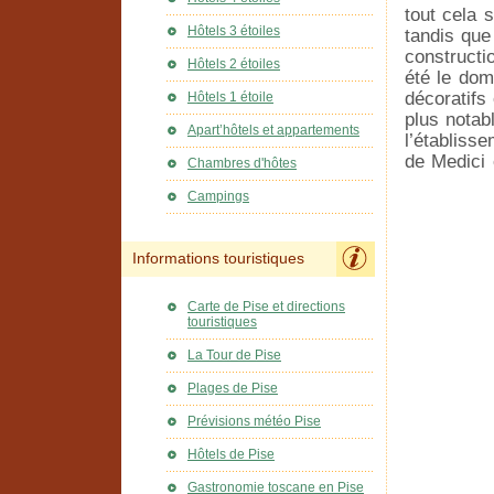
tout cela 
Hôtels 3 étoiles
tandis que
constructi
Hôtels 2 étoiles
été le dom
décoratifs
Hôtels 1 étoile
plus notab
Apart’hôtels et appartements
l’établiss
de Medici e
Chambres d'hôtes
Campings
Informations touristiques
Carte de Pise et directions
touristiques
La Tour de Pise
Plages de Pise
Prévisions météo Pise
Hôtels de Pise
Gastronomie toscane en Pise