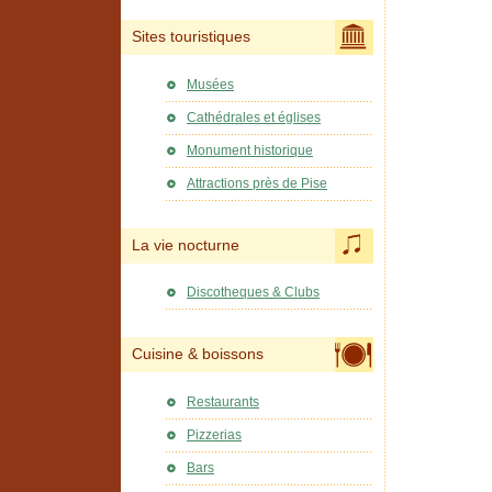
Sites touristiques
Musées
Cathédrales et églises
Monument historique
Attractions près de Pise
La vie nocturne
Discotheques & Clubs
Cuisine & boissons
Restaurants
Pizzerias
Bars