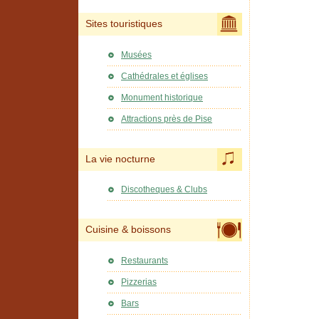
Sites touristiques
Musées
Cathédrales et églises
Monument historique
Attractions près de Pise
La vie nocturne
Discotheques & Clubs
Cuisine & boissons
Restaurants
Pizzerias
Bars