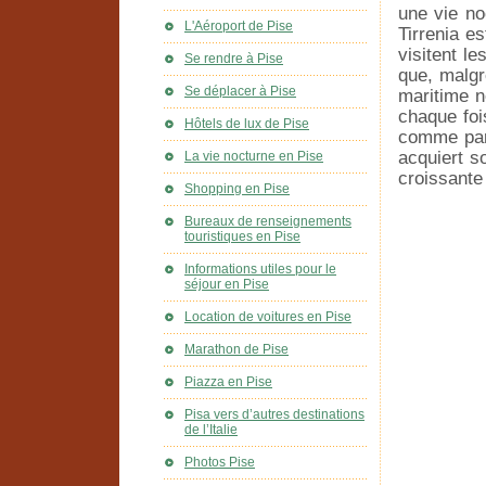
une vie noc
L'Aéroport de Pise
Tirrenia e
visitent le
Se rendre à Pise
que, malgr
Se déplacer à Pise
maritime n
chaque foi
Hôtels de lux de Pise
comme part
acquiert s
La vie nocturne en Pise
croissante 
Shopping en Pise
Bureaux de renseignements
touristiques en Pise
Informations utiles pour le
séjour en Pise
Location de voitures en Pise
Marathon de Pise
Piazza en Pise
Pisa vers d’autres destinations
de l’Italie
Photos Pise