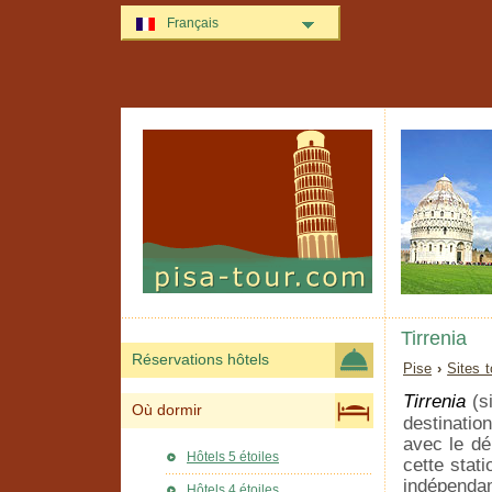
Français
Tirrenia
Réservations hôtels
Pise
›
Sites t
Tirrenia
(s
Où dormir
destination
avec le dé
Hôtels 5 étoiles
cette stat
indépendam
Hôtels 4 étoiles