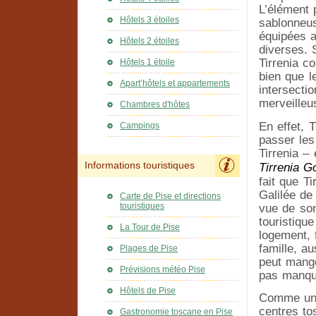
L’élément 
Hôtels 3 étoiles
sablonneus
équipées a
Hôtels 2 étoiles
diverses. 
Tirrenia c
Hôtels 1 étoile
bien que l
Apart’hôtels et appartements
intersecti
merveilleu
Chambres d'hôtes
En effet, 
Campings
passer les 
Tirrenia – 
Informations touristiques
Tirrenia G
fait que Ti
Galilée de
Carte de Pise et directions
touristiques
vue de son
touristiqu
La Tour de Pise
logement, 
famille, a
Plages de Pise
peut mange
Prévisions météo Pise
pas manque
Hôtels de Pise
Comme une 
centres to
Gastronomie toscane en Pise