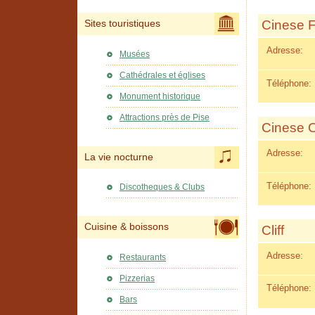
Cinese 
Sites touristiques
Adresse:
Musées
Cathédrales et églises
Téléphone:
Monument historique
Attractions près de Pise
Cinese O
Adresse:
La vie nocturne
Téléphone:
Discotheques & Clubs
Cuisine & boissons
Cliff
Adresse:
Restaurants
Pizzerias
Téléphone:
Bars