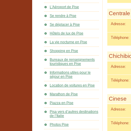
L'Aéroport de Pise
Centrale
Se rendre à Pise
Adresse:
Se déplacer à Pise
Hôtels de lux de Pise
Téléphone:
La vie nocturne en Pise
Shopping en Pise
Chichibi
Bureaux de renseignements
touristiques en Pise
Adresse:
Informations utiles pour le
séjour en Pise
Téléphone:
Location de voitures en Pise
Marathon de Pise
Cinese
Piazza en Pise
Adresse:
Pisa vers d’autres destinations
de l’Italie
Téléphone:
Photos Pise