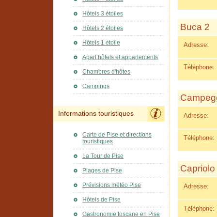
Hôtels 3 étoiles
Buca 2
Hôtels 2 étoiles
Hôtels 1 étoile
Adresse:
Apart’hôtels et appartements
Téléphone:
Chambres d'hôtes
Campings
Campegg
Informations touristiques
Adresse:
Carte de Pise et directions
Téléphone:
touristiques
La Tour de Pise
Capriolo
Plages de Pise
Prévisions météo Pise
Adresse:
Hôtels de Pise
Téléphone:
Gastronomie toscane en Pise