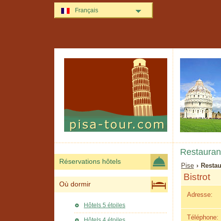
Français
Restauran
Réservations hôtels
Pise
› Restau
Bistrot
Où dormir
Adresse:
Hôtels 5 étoiles
Téléphone:
Hôtels 4 étoiles