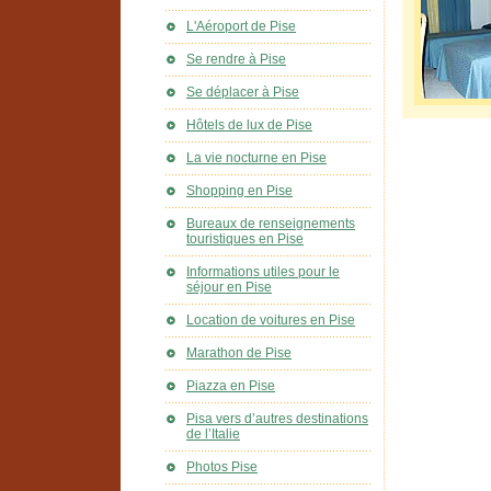
L'Aéroport de Pise
Se rendre à Pise
Se déplacer à Pise
Hôtels de lux de Pise
La vie nocturne en Pise
Shopping en Pise
Bureaux de renseignements
touristiques en Pise
Informations utiles pour le
séjour en Pise
Location de voitures en Pise
Marathon de Pise
Piazza en Pise
Pisa vers d’autres destinations
de l’Italie
Photos Pise