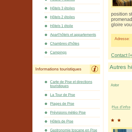
Hôtels 3 étoiles
position 
Hôtels 2 étoiles
promenade 
gloire vo
Hôtels 1 étoile
Apart’hôtels et appartements
Adresse:
Chambres d'hôtes
Campings
Contact [+
Autres h
Informations touristiques
Carte de Pise et directions
Astor
touristiques
La Tour de Pise
Plages de Pise
Prévisions météo Pise
Hôtels de Pise
Gastronomie toscane en Pise