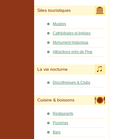
Sites touristiques
Musées
Cathédrales et églises
Monument historique
Attractions près de Pise
La vie nocturne
Discotheques & Clubs
Cuisine & boissons
Restaurants
Pizzerias
Bars