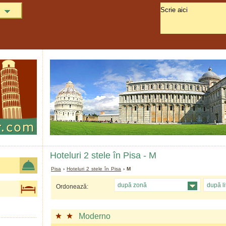
Hoteluri 2 stele în Pisa - M
Pisa
›
Hoteluri 2 stele în Pisa
› M
după zonă
după li
Ordonează:
Moderno