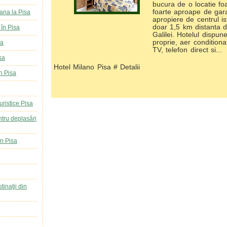
bucura de o locatie fo
foarte aproape de gara
ana la Pisa
apropiere de centrul ist
doar 1,5 km distanta d
în Pisa
Galilei. Hotelul dispu
proprie, aer conditiona
sa
TV, telefon direct si...
sa
Hotel Milano Pisa # Detalii
n Pisa
turistice Pisa
entru deplasări
în Pisa
tinaţii din