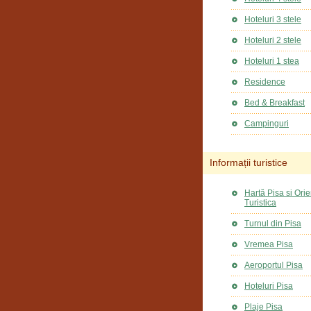
Hoteluri 3 stele
Hoteluri 2 stele
Hoteluri 1 stea
Residence
Bed & Breakfast
Campinguri
Informații turistice
Hartă Pisa si Ori
Turistica
Turnul din Pisa
Vremea Pisa
Aeroportul Pisa
Hoteluri Pisa
Plaje Pisa