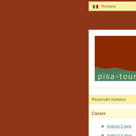
Romana
Rezervări hoteluri
Cazare
Hoteluri 5 stele
Hoteluri 4 stele