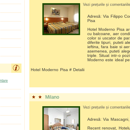
Vezi prețurile și comentariile 
Adresă: Via Filippo Co
Pisa
Hotel Moderno Pisa a
cu balcoane, aer condi
color si uscator de pa
diferite tipuri, puteti
ieftina, fara baie si ae
asemenea, puteti ale
triple. Situat intr-o poz
Moderno este ideal pen
Hotel Moderno Pisa # Detalii
entare
Milano
Vezi prețurile și comentariile 
Adresă: Via Mascagni,
Recent renovat, Hotelu