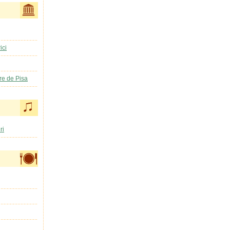
ici
ere de Pisa
ri