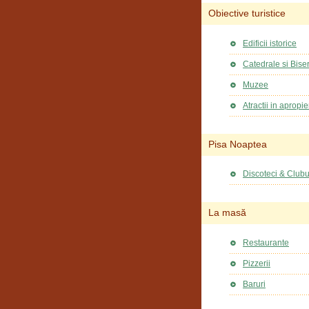
Obiective turistice
Edificii istorice
Catedrale si Biser
Muzee
Atractii in apropi
Pisa Noaptea
Discoteci & Clubu
La masă
Restaurante
Pizzerii
Baruri