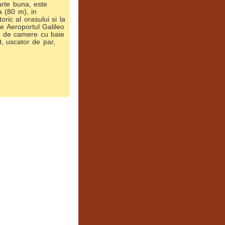
arte buna, este
 (80 m), in
oric al orasului si la
e Aeroportul Galileo
ne de camere cu baie
t, uscator de par,