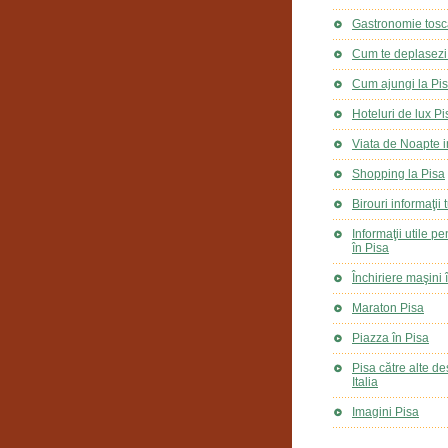
Gastronomie tosc
Cum te deplasezi 
Cum ajungi la Pi
Hoteluri de lux Pi
Viata de Noapte i
Shopping la Pisa
Birouri informaţii 
Informaţii utile p
în Pisa
Închiriere maşini 
Maraton Pisa
Piazza în Pisa
Pisa către alte des
Italia
Imagini Pisa