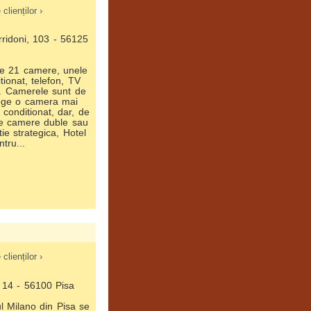
clienților ›
rridoni, 103 - 56125
re 21 camere, unele
tionat, telefon, TV
r. Camerele sunt de
 alege o camera mai
r conditionat, dar, de
ge camere duble sau
itie strategica, Hotel
tru...
clienților ›
 14 - 56100 Pisa
l Milano din Pisa se