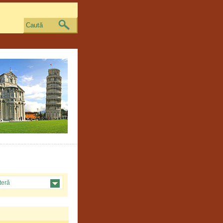
Caută
teră