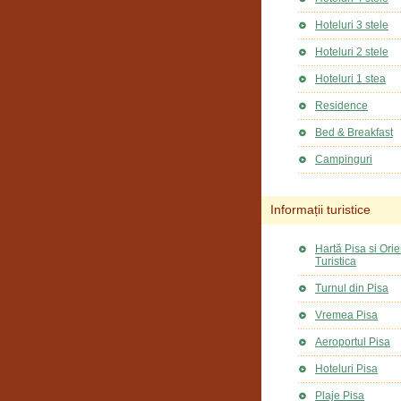
Hoteluri 3 stele
Hoteluri 2 stele
Hoteluri 1 stea
Residence
Bed & Breakfast
Campinguri
Informații turistice
Hartă Pisa si Ori
Turistica
Turnul din Pisa
Vremea Pisa
Aeroportul Pisa
Hoteluri Pisa
Plaje Pisa