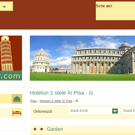
Hoteluri 2 stele în Pisa - G
Pisa
›
Hoteluri 2 stele în Pisa
› G
după zonă
după li
Ordonează:
Garden