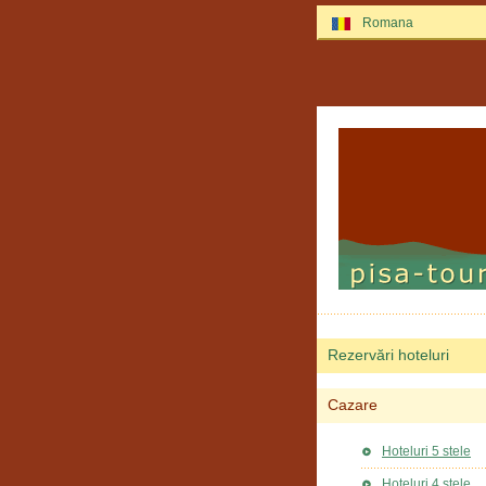
Romana
Rezervări hoteluri
Cazare
Hoteluri 5 stele
Hoteluri 4 stele