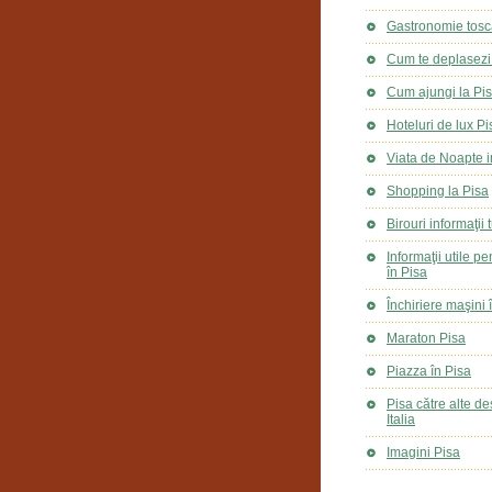
Gastronomie tosc
Cum te deplasezi 
Cum ajungi la Pi
Hoteluri de lux Pi
Viata de Noapte i
Shopping la Pisa
Birouri informaţii 
Informaţii utile p
în Pisa
Închiriere maşini 
Maraton Pisa
Piazza în Pisa
Pisa către alte des
Italia
Imagini Pisa