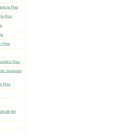
ana la Pisa
în Pisa
sa
sa
n Pisa
turistice Pisa
entru deplasări
în Pisa
tinaţii din