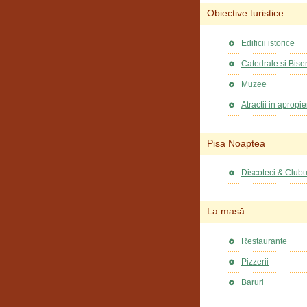
Obiective turistice
Edificii istorice
Catedrale si Biser
Muzee
Atractii in apropi
Pisa Noaptea
Discoteci & Clubu
La masă
Restaurante
Pizzerii
Baruri