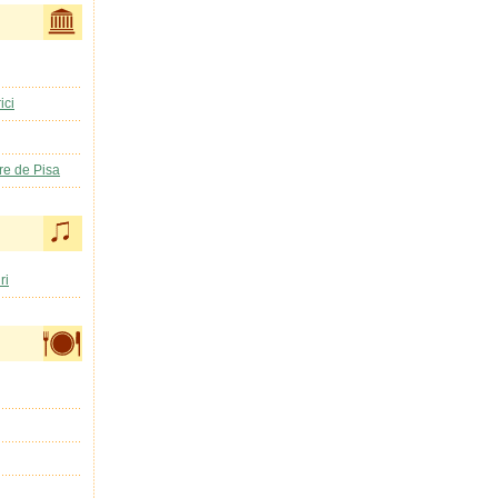
ici
ere de Pisa
ri