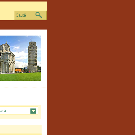
Caută
teră