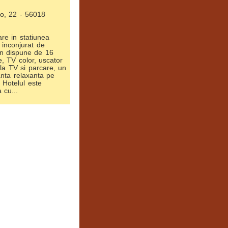
lo, 22 - 56018
re in statiunea
 inconjurat de
en dispune de 16
, TV color, uscator
ala TV si parcare, un
anta relaxanta pe
 Hotelul este
 cu...