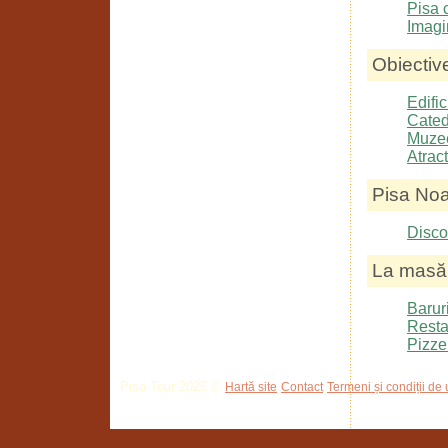
Pisa c
Imagi
Obiective
Edific
Catedr
Muze
Atract
Pisa No
Disco
La masă
Barur
Resta
Pizzer
Pisa Tour 2026 ©
Hartă site
Contact
Termeni și condiții de u