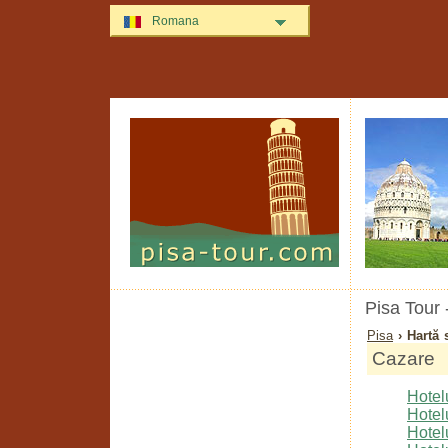
Romana
Pisa Tour 
Pisa
› Hartă s
Cazare
Hotelu
Hotelu
Hotelu