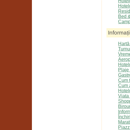
Hotelu
Hotel
Resi
Bed &
Camp
Informații
Hartă 
Turnu
Vrem
Aerop
Hotel
Plaje
Gastr
Cum t
Cum a
Hotel
Viata
Shopp
Birour
Inform
Închir
Marat
Piazz