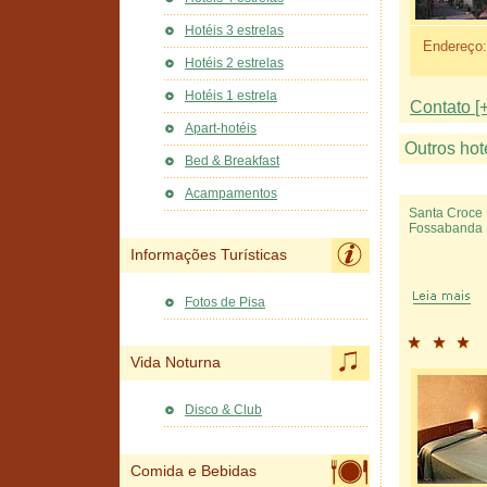
Hotéis 3 estrelas
Endereço:
Hotéis 2 estrelas
Hotéis 1 estrela
Contato [+
Apart-hotéis
Outros hot
Bed & Breakfast
Acampamentos
Santa Croce 
Fossabanda
Informações Turísticas
Fotos de Pisa
Vida Noturna
Disco & Club
Comida e Bebidas