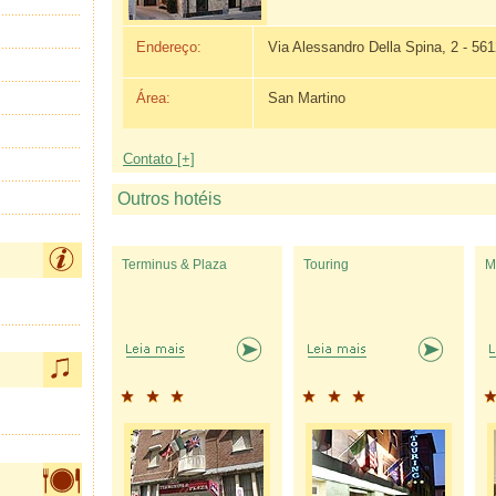
Endereço:
Via Alessandro Della Spina, 2 - 56
Área:
San Martino
Contato [+]
Outros hotéis
Terminus & Plaza
Touring
M