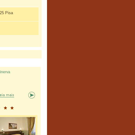
125 Pisa
inerva