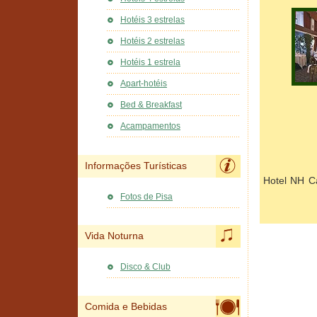
Hotéis 3 estrelas
Hotéis 2 estrelas
Hotéis 1 estrela
Apart-hotéis
Bed & Breakfast
Acampamentos
Informações Turísticas
Hotel NH Ca
Fotos de Pisa
Vida Noturna
Disco & Club
Comida e Bebidas