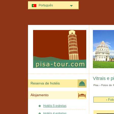
Português
Vitrais e 
Reserva de hotéis
Pisa
›
Fotos de 
Alojamento
‹ Fot
Hotéis 5 estrelas
Hotéis 4 estrelas