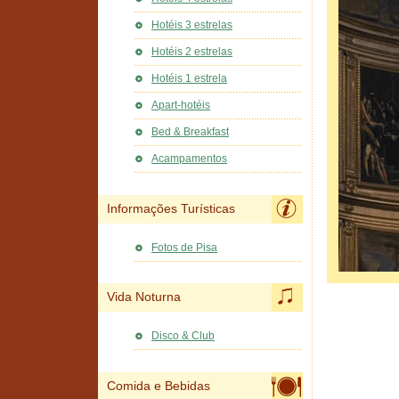
Hotéis 3 estrelas
Hotéis 2 estrelas
Hotéis 1 estrela
Apart-hotéis
Bed & Breakfast
Acampamentos
Informações Turísticas
Fotos de Pisa
Vida Noturna
Disco & Club
Comida e Bebidas