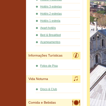
Hotéis 3 estrelas
Hotéis 2 estrelas
Hotéis 1 estrela
Apart-hotéis
Bed & Breakfast
Acampamentos
Informações Turísticas
Fotos de Pisa
Vida Noturna
Disco & Club
Comida e Bebidas