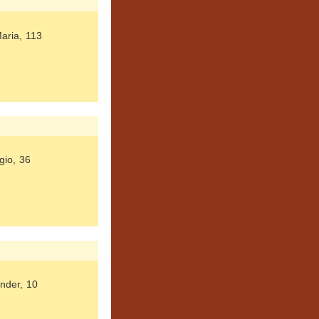
aria, 113
gio, 36
nder, 10