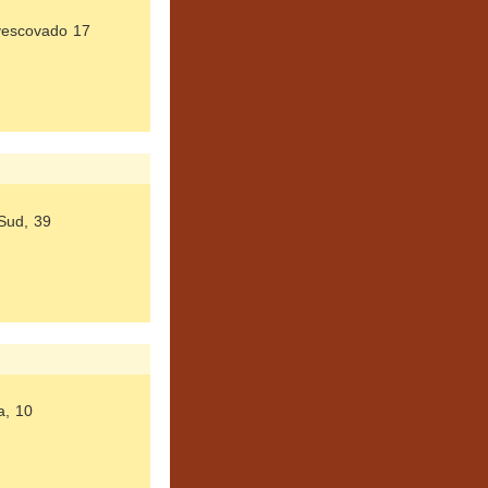
vescovado 17
 Sud, 39
a, 10