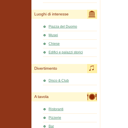
Luoghi di interesse
Piazza del Duomo
Musei
Chiese
Edifici e palazzi storici
Divertimento
Disco & Club
A tavola
Ristoranti
Pizzerie
Bar