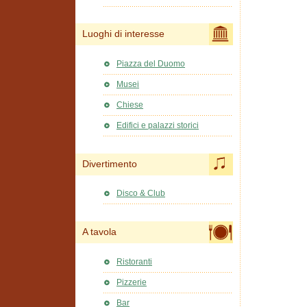
Luoghi di interesse
Piazza del Duomo
Musei
Chiese
Edifici e palazzi storici
Divertimento
Disco & Club
A tavola
Ristoranti
Pizzerie
Bar