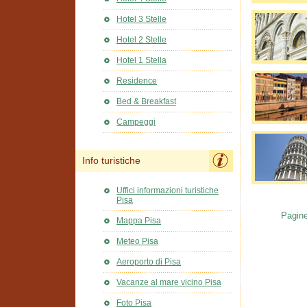
Hotel 3 Stelle
Hotel 2 Stelle
Hotel 1 Stella
Residence
Bed & Breakfast
Campeggi
Info turistiche
Uffici informazioni turistiche
Pisa
Pagine
Mappa Pisa
Meteo Pisa
Aeroporto di Pisa
Vacanze al mare vicino Pisa
Foto Pisa