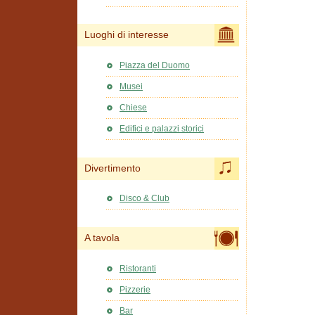
Luoghi di interesse
Piazza del Duomo
Musei
Chiese
Edifici e palazzi storici
Divertimento
Disco & Club
A tavola
Ristoranti
Pizzerie
Bar