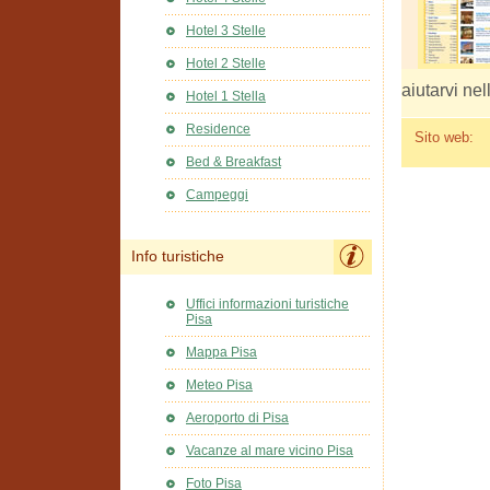
Hotel 3 Stelle
Hotel 2 Stelle
aiutarvi nel
Hotel 1 Stella
Residence
Sito web:
Bed & Breakfast
Campeggi
Info turistiche
Uffici informazioni turistiche
Pisa
Mappa Pisa
Meteo Pisa
Aeroporto di Pisa
Vacanze al mare vicino Pisa
Foto Pisa