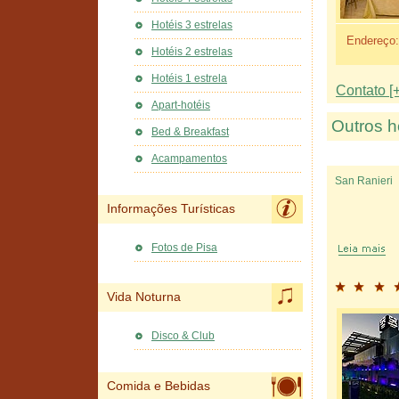
Hotéis 3 estrelas
Endereço:
Hotéis 2 estrelas
Hotéis 1 estrela
Contato [+
Apart-hotéis
Outros h
Bed & Breakfast
Acampamentos
San Ranieri
Informações Turísticas
Fotos de Pisa
Vida Noturna
Disco & Club
Comida e Bebidas