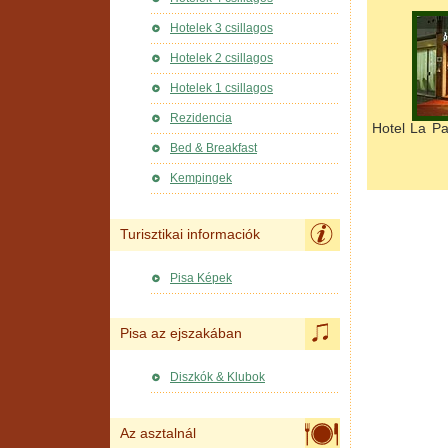
Hotelek 3 csillagos
Hotelek 2 csillagos
Hotelek 1 csillagos
Rezidencia
Hotel La Pa
Bed & Breakfast
Kempingek
Turisztikai informaciók
Pisa Képek
Pisa az ejszakában
Diszkók & Klubok
Az asztalnál