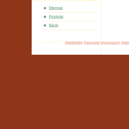
Éttermek
Pizzériák
Bárok
Pisa Tour 2026 ©
Oldaltérkép
Kapcsolat
Impresszum
Adat