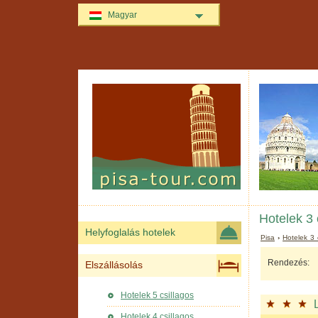
Magyar
Hotelek 3 
Helyfoglalás hotelek
Pisa
›
Hotelek 3 
Rendezés:
Elszállásolás
Hotelek 5 csillagos
Hotelek 4 csillagos