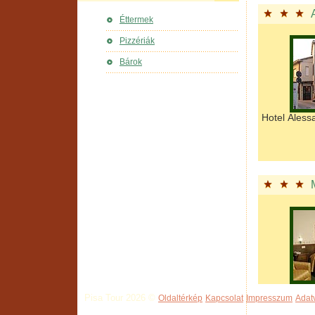
Éttermek
Pizzériák
Bárok
Hotel Aless
Pisa Tour 2026 ©
Oldaltérkép
Kapcsolat
Impresszum
Adat