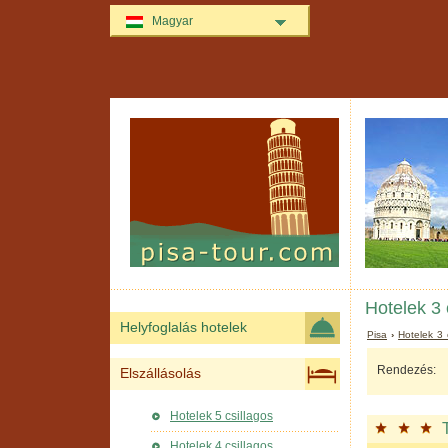
Magyar
Hotelek 3 
Helyfoglalás hotelek
Pisa
›
Hotelek 3 
Rendezés:
Elszállásolás
Hotelek 5 csillagos
Hotelek 4 csillagos