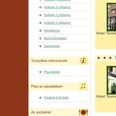
Hotelek 3 csillagos
Hotelek 2 csillagos
Hotelek 1 csillagos
Rezidencia
Hotel Termi
Bed & Breakfast
Kempingek
Turisztikai informaciók
Pisa Képek
Pisa az ejszakában
Hotel Touri
Diszkók & Klubok
Az asztalnál