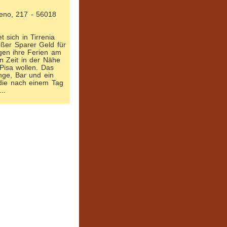
reno, 217 - 56018
 sich in Tirrenia
roßer Sparer Geld für
ngen ihre Ferien am
n Zeit in der Nähe
 Pisa wollen. Das
nge, Bar und ein
 die nach einem Tag
..