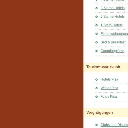
3 Sterne Hotels
2 Sterne Hotels
1 Stern Hotels
Ferienwohnunge
Bed & Breakfast
Campingplätze
Tourismusauskunft
Hotels Pisa
Wetter Pisa
Fotos Pisa
Vergnügungen
Clubs und Discos