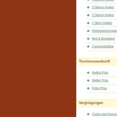
3 Sterne Hotels
2 Sterne Hotels
1 Stern Hotels
Ferienwohnunge
Bed & Breakfast
Campingplätze
Tourismusauskunft
Hotels Pisa
Wetter Pisa
Fotos Pisa
Vergnügungen
Clubs und Discos