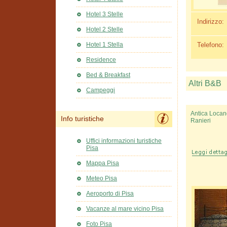
Hotel 3 Stelle
Indirizzo:
Hotel 2 Stelle
Telefono:
Hotel 1 Stella
Residence
Bed & Breakfast
Altri B&B
Campeggi
Antica Loca
Info turistiche
Ranieri
Uffici informazioni turistiche
Pisa
Mappa Pisa
Meteo Pisa
Aeroporto di Pisa
Vacanze al mare vicino Pisa
Foto Pisa